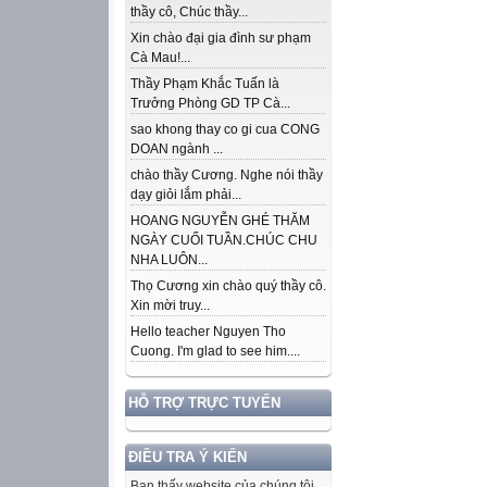
thầy cô, Chúc thầy...
Xin chào đại gia đình sư phạm
Cà Mau!...
Thầy Phạm Khắc Tuấn là
Trưởng Phòng GD TP Cà...
sao khong thay co gi cua CONG
DOAN ngành ...
chào thầy Cương. Nghe nói thầy
dạy giỏi lắm phải...
HOANG NGUYỄN GHÉ THĂM
NGÀY CUỐI TUẦN.CHÚC CHU
NHA LUÔN...
Thọ Cương xin chào quý thầy cô.
Xin mời truy...
Hello teacher Nguyen Tho
Cuong. I'm glad to see him....
HỖ TRỢ TRỰC TUYẾN
ĐIỀU TRA Ý KIẾN
Bạn thấy website của chúng tôi