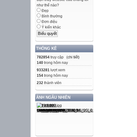
như thế nào?
Đẹp
Bình thường
Đơn điệu
Ý kiến khác
THỐNG KÊ
782854
truy cập (
chi tiết
)
140
trong hôm nay
933281
lượt xem
154
trong hôm nay
232
thành viên
ẢNH NGẪU NHIÊN