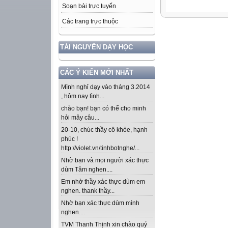
Soạn bài trực tuyến
Các trang trực thuộc
TÀI NGUYÊN DẠY HỌC
CÁC Ý KIẾN MỚI NHẤT
Mình nghỉ dạy vào tháng 3.2014
, hôm nay tình...
chào bạn! bạn có thể cho minh
hỏi mây câu...
20-10, chúc thầy cô khỏe, hạnh
phúc !
http://violet.vn/tinhbotnghe/...
Nhờ bạn và mọi người xác thực
dùm Tâm nghen....
Em nhờ thầy xác thực dùm em
nghen. thank thầy...
Nhờ bạn xác thực dùm mình
nghen....
TVM Thanh Thịnh xin chào quý