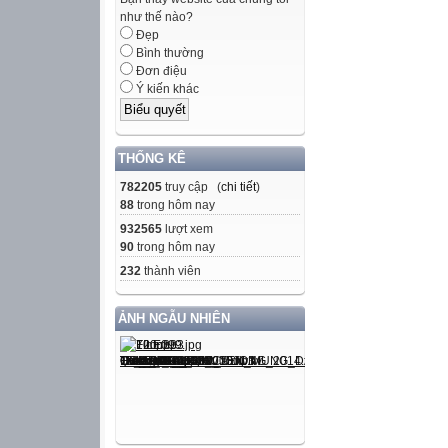
như thế nào?
Đẹp
Bình thường
Đơn điệu
Ý kiến khác
THỐNG KÊ
782205
truy cập (
chi tiết
)
88
trong hôm nay
932565
lượt xem
90
trong hôm nay
232
thành viên
ẢNH NGẪU NHIÊN