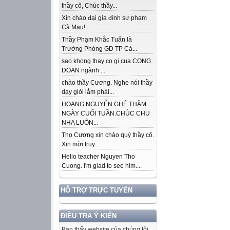
thầy cô, Chúc thầy...
Xin chào đại gia đình sư phạm
Cà Mau!...
Thầy Phạm Khắc Tuấn là
Trưởng Phòng GD TP Cà...
sao khong thay co gi cua CONG
DOAN ngành ...
chào thầy Cương. Nghe nói thầy
dạy giỏi lắm phải...
HOANG NGUYỄN GHÉ THĂM
NGÀY CUỐI TUẦN.CHÚC CHU
NHA LUÔN...
Thọ Cương xin chào quý thầy cô.
Xin mời truy...
Hello teacher Nguyen Tho
Cuong. I'm glad to see him....
HỖ TRỢ TRỰC TUYẾN
ĐIỀU TRA Ý KIẾN
Bạn thấy website của chúng tôi