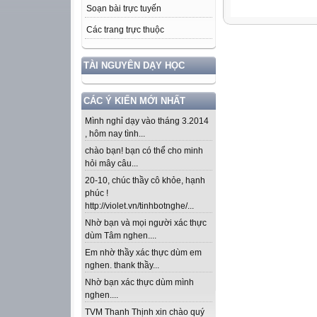
Soạn bài trực tuyến
Các trang trực thuộc
TÀI NGUYÊN DẠY HỌC
CÁC Ý KIẾN MỚI NHẤT
Mình nghỉ dạy vào tháng 3.2014
, hôm nay tình...
chào bạn! bạn có thể cho minh
hỏi mây câu...
20-10, chúc thầy cô khỏe, hạnh
phúc !
http://violet.vn/tinhbotnghe/...
Nhờ bạn và mọi người xác thực
dùm Tâm nghen....
Em nhờ thầy xác thực dùm em
nghen. thank thầy...
Nhờ bạn xác thực dùm mình
nghen....
TVM Thanh Thịnh xin chào quý