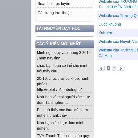
Website của TRƯƠN
Soạn bài trực tuyến
TH_ NGUYỄN ĐÌNH CH
Các trang trực thuộc
Website của Trương Q
Quoc khuong
TÀI NGUYÊN DẠY HỌC
KoKuYo
Website của Huỳnh Vă
CÁC Ý KIẾN MỚI NHẤT
Website của Trường Đ
Mình nghỉ dạy vào tháng 3.2014
Cà Mau
, hôm nay tình...
chào bạn! bạn có thể cho minh
1
2
hỏi mây câu...
20-10, chúc thầy cô khỏe, hạnh
phúc !
http://violet.vn/tinhbotnghe/...
Nhờ bạn và mọi người xác thực
dùm Tâm nghen....
Em nhờ thầy xác thực dùm em
nghen. thank thầy...
Nhờ bạn xác thực dùm mình
nghen....
TVM Thanh Thịnh xin chào quý