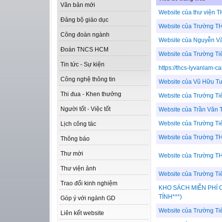
Văn bản mới
Website của thư viện 
Đảng bộ giáo dục
Website của Trường T
Công đoàn ngành
Website của Nguyễn V
Đoàn TNCS HCM
Website của Trường T
Tin tức - Sự kiện
https://thcs-lyvanlam-ca
Công nghệ thông tin
Website của Vũ Hữu T
Thi đua - Khen thưởng
Website của Trường T
Người tốt - Việc tốt
Website của Trần Văn 
Website của Trường Ti
Lịch công tác
Website của Trường T
Thông báo
Thư mời
Website của Trường T
Thư viện ảnh
Website của Trường Ti
Trao đổi kinh nghiệm
KHO SÁCH MIỄN PHÍ O
TÍNH***)
Góp ý với ngành GD
Website của Trường Ti
Liên kết website