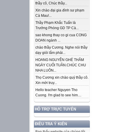
thầy cô, Chúc thầy...
Xin chào đại gia đình sư phạm
Cà Mau!...
Thầy Phạm Khắc Tuấn là
Trưởng Phòng GD TP Cà...
sao khong thay co gi cua CONG
DOAN ngành ...
chào thầy Cương. Nghe nói thầy
dạy giỏi lắm phải...
HOANG NGUYỄN GHÉ THĂM
NGÀY CUỐI TUẦN.CHÚC CHU
NHA LUÔN...
Thọ Cương xin chào quý thầy cô.
Xin mời truy...
Hello teacher Nguyen Tho
Cuong. I'm glad to see him....
HỖ TRỢ TRỰC TUYẾN
ĐIỀU TRA Ý KIẾN
Bạn thấy website của chúng tôi