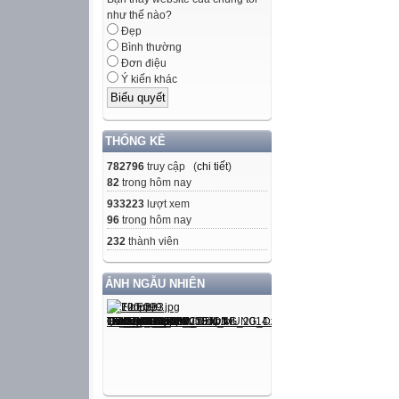
như thế nào?
Đẹp
Bình thường
Đơn điệu
Ý kiến khác
THỐNG KÊ
782796
truy cập (
chi tiết
)
82
trong hôm nay
933223
lượt xem
96
trong hôm nay
232
thành viên
ẢNH NGẪU NHIÊN