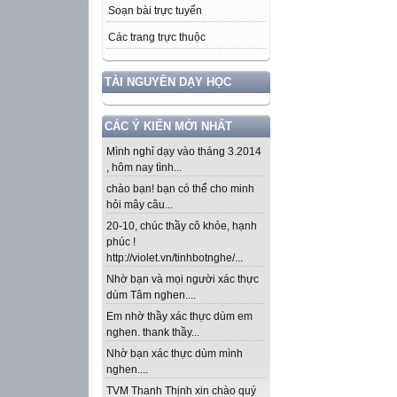
Soạn bài trực tuyến
Các trang trực thuộc
TÀI NGUYÊN DẠY HỌC
CÁC Ý KIẾN MỚI NHẤT
Mình nghỉ dạy vào tháng 3.2014
, hôm nay tình...
chào bạn! bạn có thể cho minh
hỏi mây câu...
20-10, chúc thầy cô khỏe, hạnh
phúc !
http://violet.vn/tinhbotnghe/...
Nhờ bạn và mọi người xác thực
dùm Tâm nghen....
Em nhờ thầy xác thực dùm em
nghen. thank thầy...
Nhờ bạn xác thực dùm mình
nghen....
TVM Thanh Thịnh xin chào quý