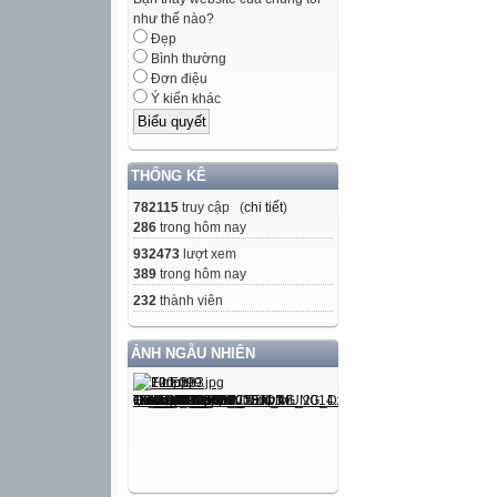
như thế nào?
Đẹp
Bình thường
Đơn điệu
Ý kiến khác
THỐNG KÊ
782115
truy cập (
chi tiết
)
286
trong hôm nay
932473
lượt xem
389
trong hôm nay
232
thành viên
ẢNH NGẪU NHIÊN