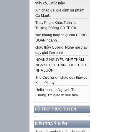
thầy cô, Chúc thầy...
Xin chào đại gia đình sư phạm
Cà Mau!...
Thầy Phạm Khắc Tuấn là
Trưởng Phòng GD TP Cà...
sao khong thay co gi cua CONG
DOAN ngành ...
chào thầy Cương. Nghe nói thầy
dạy giỏi lắm phải...
HOANG NGUYỄN GHÉ THĂM
NGÀY CUỐI TUẦN.CHÚC CHU
NHA LUÔN...
Thọ Cương xin chào quý thầy cô.
Xin mời truy...
Hello teacher Nguyen Tho
Cuong. I'm glad to see him....
HỖ TRỢ TRỰC TUYẾN
ĐIỀU TRA Ý KIẾN
Bạn thấy website của chúng tôi