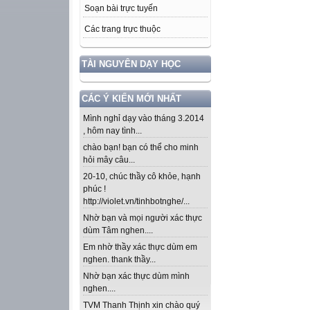
Soạn bài trực tuyến
Các trang trực thuộc
TÀI NGUYÊN DẠY HỌC
CÁC Ý KIẾN MỚI NHẤT
Mình nghỉ dạy vào tháng 3.2014
, hôm nay tình...
chào bạn! bạn có thể cho minh
hỏi mây câu...
20-10, chúc thầy cô khỏe, hạnh
phúc !
http://violet.vn/tinhbotnghe/...
Nhờ bạn và mọi người xác thực
dùm Tâm nghen....
Em nhờ thầy xác thực dùm em
nghen. thank thầy...
Nhờ bạn xác thực dùm mình
nghen....
TVM Thanh Thịnh xin chào quý