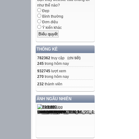
như thế nào?
Đẹp
Bình thường
Đơn điệu
Ý kiến khác
THỐNG KÊ
782362
truy cập (
chi tiết
)
245
trong hôm nay
932745
lượt xem
270
trong hôm nay
232
thành viên
ẢNH NGẪU NHIÊN