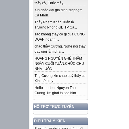
thầy cô, Chúc thầy...
Xin chào đại gia đình sư phạm
Cà Mau!...
Thầy Phạm Khắc Tuấn là
Trưởng Phòng GD TP Cà...
sao khong thay co gi cua CONG
DOAN ngành ...
chào thầy Cương. Nghe nói thầy
dạy giỏi lắm phải...
HOANG NGUYỄN GHÉ THĂM
NGÀY CUỐI TUẦN.CHÚC CHU
NHA LUÔN...
Thọ Cương xin chào quý thầy cô.
Xin mời truy...
Hello teacher Nguyen Tho
Cuong. I'm glad to see him....
HỖ TRỢ TRỰC TUYẾN
ĐIỀU TRA Ý KIẾN
Bạn thấy website của chúng tôi