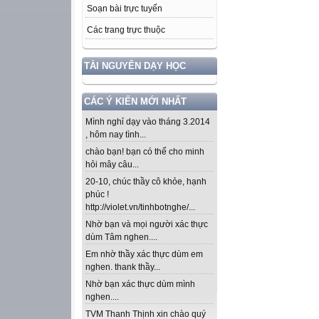
Soạn bài trực tuyến
Các trang trực thuộc
TÀI NGUYÊN DẠY HỌC
CÁC Ý KIẾN MỚI NHẤT
Mình nghỉ dạy vào tháng 3.2014
, hôm nay tình...
chào bạn! bạn có thể cho minh
hỏi mây câu...
20-10, chúc thầy cô khỏe, hạnh
phúc !
http://violet.vn/tinhbotnghe/...
Nhờ bạn và mọi người xác thực
dùm Tâm nghen....
Em nhờ thầy xác thực dùm em
nghen. thank thầy...
Nhờ bạn xác thực dùm mình
nghen....
TVM Thanh Thịnh xin chào quý