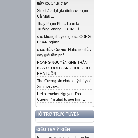
thầy cô, Chúc thầy...
Xin chào đại gia đình sư phạm
Cà Mau!...
Thầy Phạm Khắc Tuấn là
Trưởng Phòng GD TP Cà...
sao khong thay co gi cua CONG
DOAN ngành ...
chào thầy Cương. Nghe nói thầy
dạy giỏi lắm phải...
HOANG NGUYỄN GHÉ THĂM
NGÀY CUỐI TUẦN.CHÚC CHU
NHA LUÔN...
Thọ Cương xin chào quý thầy cô.
Xin mời truy...
Hello teacher Nguyen Tho
Cuong. I'm glad to see him....
HỖ TRỢ TRỰC TUYẾN
ĐIỀU TRA Ý KIẾN
Bạn thấy website của chúng tôi