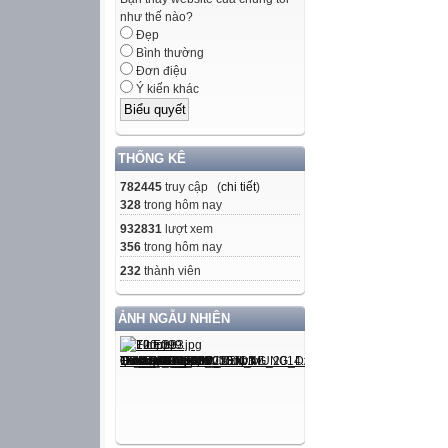
như thế nào?
Đẹp
Bình thường
Đơn điệu
Ý kiến khác
THỐNG KÊ
782445
truy cập (
chi tiết
)
328
trong hôm nay
932831
lượt xem
356
trong hôm nay
232
thành viên
ẢNH NGẪU NHIÊN