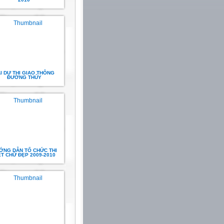
I DỰ THI GIAO THÔNG
ĐƯỜNG THỦY
ỚNG DẪN TỔ CHỨC THI
ẾT CHỮ ĐẸP 2009-2010