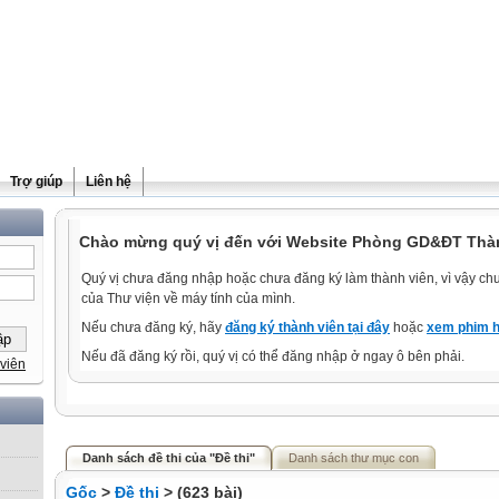
Trợ giúp
Liên hệ
Chào mừng quý vị đến với Website Phòng GD&ĐT Thà
Quý vị chưa đăng nhập hoặc chưa đăng ký làm thành viên, vì vậy chưa
của Thư viện về máy tính của mình.
Nếu chưa đăng ký, hãy
đăng ký thành viên tại đây
hoặc
xem phim h
Nếu đã đăng ký rồi, quý vị có thể đăng nhập ở ngay ô bên phải.
viên
Danh sách đề thi của "Đề thi"
Danh sách thư mục con
Gốc
>
Đề thi
> (623 bài)