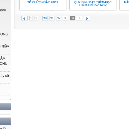
TỔ CHỨC NGÀY 20/11
QUY ĐỊNH DẠY THÊM-HỌC
MẪU
THÊM-TỈNH CÀ MAU
phạm
...
1
2
30
31
32
33
34
35
.
 CONG
i thầy
HĂM
 CHU
ầy cô.
..
g tôi