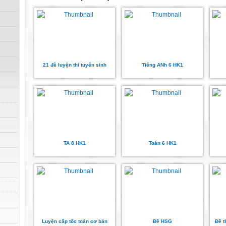
21 đề luyện thi tuyển sinh
Tiếng ANh 6 HK1
TA 8 HK1
Toán 6 HK1
Luyện cấp tốc toán cơ bản
Đề HSG
Đề t