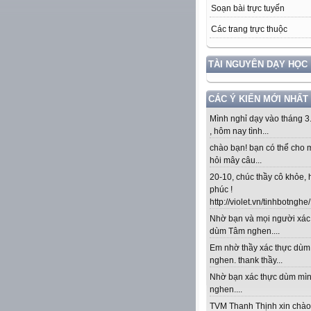
Soạn bài trực tuyến
Các trang trực thuộc
TÀI NGUYÊN DẠY HỌC
CÁC Ý KIẾN MỚI NHẤT
Mình nghỉ dạy vào tháng 3
, hôm nay tình...
chào bạn! bạn có thể cho 
hỏi mây câu...
20-10, chúc thầy cô khỏe,
phúc !
http://violet.vn/tinhbotnghe/.
Nhờ bạn và mọi người xác
dùm Tâm nghen....
Em nhờ thầy xác thực dù
nghen. thank thầy...
Nhờ bạn xác thực dùm mì
nghen....
TVM Thanh Thịnh xin chào