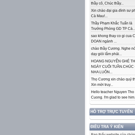
thầy cô, Chúc thầy...
Xin chào đại gia đình sư 
Cà Mau!...
Thầy Phạm Khắc Tuấn là
Trưởng Phòng GD TP Cà..
sao khong thay co gi cua
DOAN ngành ...
chào thầy Cương. Nghe nó
dạy giỏi lắm phải...
HOANG NGUYỄN GHÉ T
NGÀY CUỐI TUẦN.CHÚC
NHA LUÔN...
Thọ Cương xin chào quý th
Xin mời truy...
Hello teacher Nguyen Tho
Cuong. I'm glad to see him..
HỖ TRỢ TRỰC TUYẾN
ĐIỀU TRA Ý KIẾN
Bạn thấy website của chún