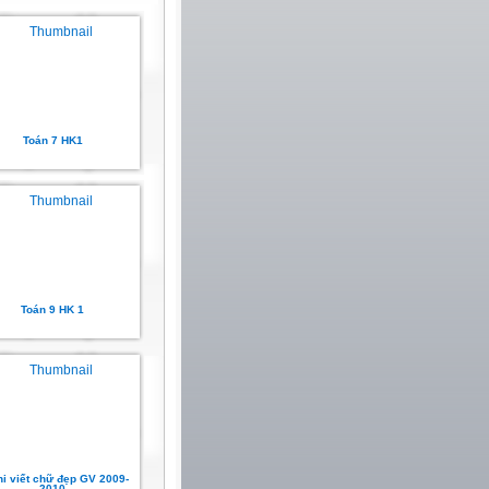
Toán 7 HK1
Toán 9 HK 1
hi viết chữ đẹp GV 2009-
2010