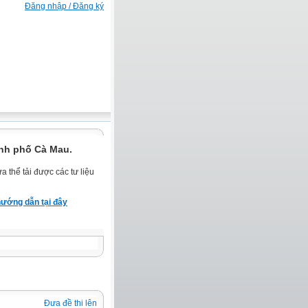
Đăng nhập / Đăng ký
nh phố Cà Mau.
 thể tải được các tư liệu
ướng dẫn tại đây
Đưa đề thi lên