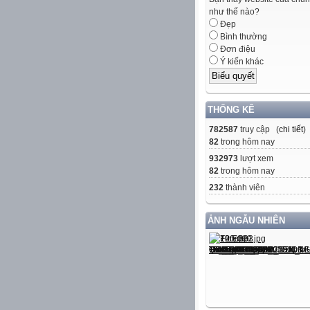
như thế nào?
Đẹp
Bình thường
Đơn điệu
Ý kiến khác
THỐNG KÊ
782587
truy cập (
chi tiết
)
82
trong hôm nay
932973
lượt xem
82
trong hôm nay
232
thành viên
ẢNH NGẪU NHIÊN