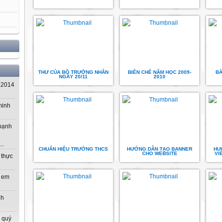
THƯ CỦA BỘ TRƯỞNG NHÂN
BIÊN CHẾ NĂM HỌC 2009-
BÀ
NGÀY 20/11
2010
.2014
minh
 hạnh
..
CHUẨN HIỆU TRƯỞNG THCS
HƯỚNG DẪN TẠO BANNER
HƯ
CHO WEBSITE
VI
 thực
m em
nh
 quý