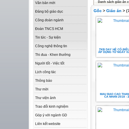
Danh sách giáo án c
Văn bản mới
Gốc
>
Giáo án
> (
Đảng bộ giáo dục
Công đoàn ngành
Đoàn TNCS HCM
Tin tức - Sự kiện
Công nghệ thông tin
TKB DẠY HÈ CÓ ĐIỀ
ÁP DỤNG TỪ NGÀY 02
Thi đua - Khen thưởng
Người tốt - Việc tốt
Lịch công tác
Thông báo
Thư mời
MAU BAO CAO THAN
CA NHAN 2018 - 
Thư viện ảnh
Trao đổi kinh nghiệm
Góp ý với ngành GD
Liên kết website