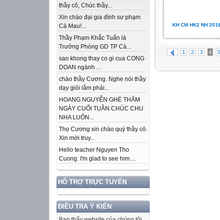
thầy cô, Chúc thầy...
Xin chào đại gia đình sư phạm
KH CM HK2 NH 201
Cà Mau!...
Thầy Phạm Khắc Tuấn là
Trưởng Phòng GD TP Cà...
1
2
3
4
sao khong thay co gi cua CONG
DOAN ngành ...
chào thầy Cương. Nghe nói thầy
dạy giỏi lắm phải...
HOANG NGUYỄN GHÉ THĂM
NGÀY CUỐI TUẦN.CHÚC CHU
NHA LUÔN...
Thọ Cương xin chào quý thầy cô.
Xin mời truy...
Hello teacher Nguyen Tho
Cuong. I'm glad to see him....
HỖ TRỢ TRỰC TUYẾN
ĐIỀU TRA Ý KIẾN
Bạn thấy website của chúng tôi