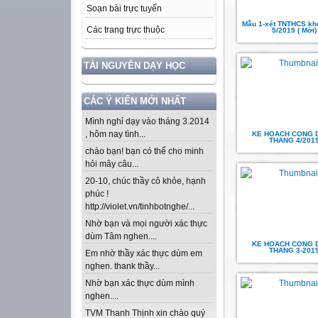
Soạn bài trực tuyến
Mẫu 1-xét TNTHCS kh
Các trang trực thuộc
5/2019 ( Mới)
TÀI NGUYÊN DẠY HỌC
CÁC Ý KIẾN MỚI NHẤT
Mình nghỉ dạy vào tháng 3.2014
, hôm nay tình...
KE HOACH CONG 
THANG 4/201
chào bạn! bạn có thể cho minh
hỏi mây câu...
20-10, chúc thầy cô khỏe, hạnh
phúc !
http://violet.vn/tinhbotnghe/...
Nhờ bạn và mọi người xác thực
dùm Tâm nghen....
KE HOACH CONG 
THANG 3-201
Em nhờ thầy xác thực dùm em
nghen. thank thầy...
Nhờ bạn xác thực dùm mình
nghen....
TVM Thanh Thịnh xin chào quý