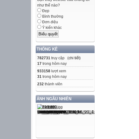
như thế nào?
Đẹp
Bình thường
Đơn điệu
Ý kiến khác
THỐNG KÊ
782731
truy cập (
chi tiết
)
17
trong hôm nay
933158
lượt xem
31
trong hôm nay
232
thành viên
ẢNH NGẪU NHIÊN