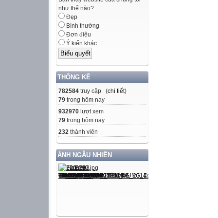
như thế nào?
Đẹp
Bình thường
Đơn điệu
Ý kiến khác
THỐNG KÊ
782584
truy cập (
chi tiết
)
79
trong hôm nay
932970
lượt xem
79
trong hôm nay
232
thành viên
ẢNH NGẪU NHIÊN