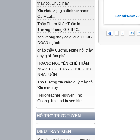
thầy cô, Chúc thầy...
Xin chào đại gia đình sư phạm
Lịch sử Ngày 20
Cà Mau!...
Thầy Phạm Khắc Tuấn là
Trưởng Phòng GD TP Cà...
...
1
2
38
3
sao khong thay co gi cua CONG
DOAN ngành ...
chào thầy Cương. Nghe nói thầy
dạy giỏi lắm phải...
HOANG NGUYỄN GHÉ THĂM
NGÀY CUỐI TUẦN.CHÚC CHU
NHA LUÔN...
Thọ Cương xin chào quý thầy cô.
Xin mời truy...
Hello teacher Nguyen Tho
Cuong. I'm glad to see him....
HỖ TRỢ TRỰC TUYẾN
ĐIỀU TRA Ý KIẾN
Bạn thấy website của chúng tôi