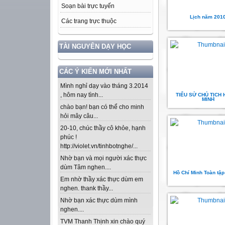
Soạn bài trực tuyến
Lịch năm 201
Các trang trực thuộc
TÀI NGUYÊN DẠY HỌC
CÁC Ý KIẾN MỚI NHẤT
Mình nghỉ dạy vào tháng 3.2014
, hôm nay tình...
TIỂU SỬ CHỦ TỊCH 
MINH
chào bạn! bạn có thể cho minh
hỏi mây câu...
20-10, chúc thầy cô khỏe, hạnh
phúc !
http://violet.vn/tinhbotnghe/...
Nhờ bạn và mọi người xác thực
dùm Tâm nghen....
Hồ Chí Minh Toàn tập
Em nhờ thầy xác thực dùm em
nghen. thank thầy...
Nhờ bạn xác thực dùm mình
nghen....
TVM Thanh Thịnh xin chào quý