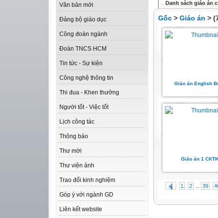
Danh sách giáo án c
Văn bản mới
Gốc
>
Giáo án
> (
Đảng bộ giáo dục
Công đoàn ngành
Đoàn TNCS HCM
Tin tức - Sự kiện
Công nghệ thông tin
Giáo án English 
Thi đua - Khen thưởng
Người tốt - Việc tốt
Lịch công tác
Thông báo
Thư mời
Giáo án 1 CKT
Thư viện ảnh
Trao đổi kinh nghiệm
...
1
2
39
4
Góp ý với ngành GD
Liên kết website