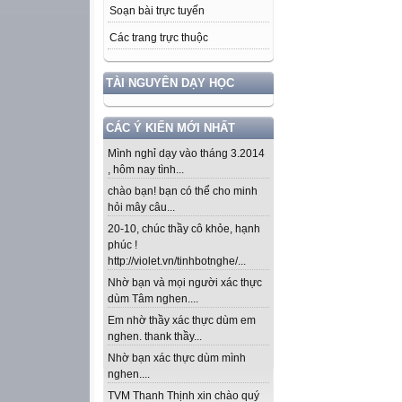
Soạn bài trực tuyến
Các trang trực thuộc
TÀI NGUYÊN DẠY HỌC
CÁC Ý KIẾN MỚI NHẤT
Mình nghỉ dạy vào tháng 3.2014
, hôm nay tình...
chào bạn! bạn có thể cho minh
hỏi mây câu...
20-10, chúc thầy cô khỏe, hạnh
phúc !
http://violet.vn/tinhbotnghe/...
Nhờ bạn và mọi người xác thực
dùm Tâm nghen....
Em nhờ thầy xác thực dùm em
nghen. thank thầy...
Nhờ bạn xác thực dùm mình
nghen....
TVM Thanh Thịnh xin chào quý