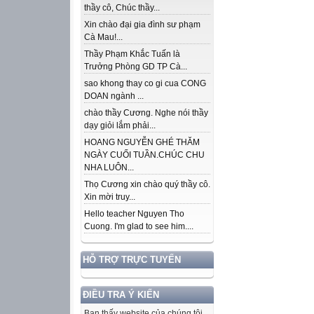
thầy cô, Chúc thầy...
Xin chào đại gia đình sư phạm
Cà Mau!...
Thầy Phạm Khắc Tuấn là
Trưởng Phòng GD TP Cà...
sao khong thay co gi cua CONG
DOAN ngành ...
chào thầy Cương. Nghe nói thầy
dạy giỏi lắm phải...
HOANG NGUYỄN GHÉ THĂM
NGÀY CUỐI TUẦN.CHÚC CHU
NHA LUÔN...
Thọ Cương xin chào quý thầy cô.
Xin mời truy...
Hello teacher Nguyen Tho
Cuong. I'm glad to see him....
HỖ TRỢ TRỰC TUYẾN
ĐIỀU TRA Ý KIẾN
Bạn thấy website của chúng tôi