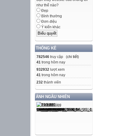
như thế nào?
Đẹp
Bình thường
Đơn điệu
Ý kiến khác
THỐNG KÊ
782546
truy cập (
chi tiết
)
41
trong hôm nay
932932
lượt xem
41
trong hôm nay
232
thành viên
ẢNH NGẪU NHIÊN