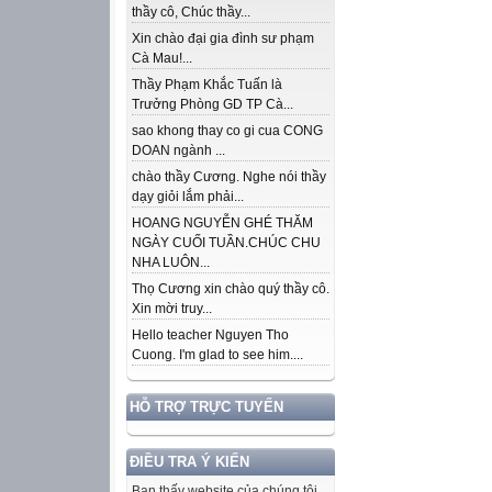
thầy cô, Chúc thầy...
Xin chào đại gia đình sư phạm
Cà Mau!...
Thầy Phạm Khắc Tuấn là
Trưởng Phòng GD TP Cà...
sao khong thay co gi cua CONG
DOAN ngành ...
chào thầy Cương. Nghe nói thầy
dạy giỏi lắm phải...
HOANG NGUYỄN GHÉ THĂM
NGÀY CUỐI TUẦN.CHÚC CHU
NHA LUÔN...
Thọ Cương xin chào quý thầy cô.
Xin mời truy...
Hello teacher Nguyen Tho
Cuong. I'm glad to see him....
HỖ TRỢ TRỰC TUYẾN
ĐIỀU TRA Ý KIẾN
Bạn thấy website của chúng tôi