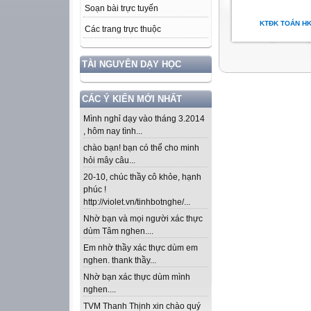
Soạn bài trực tuyến
KTĐK TOÁN HK
Các trang trực thuộc
TÀI NGUYÊN DẠY HỌC
CÁC Ý KIẾN MỚI NHẤT
Mình nghỉ dạy vào tháng 3.2014
, hôm nay tình...
chào bạn! bạn có thể cho minh
hỏi mây câu...
20-10, chúc thầy cô khỏe, hạnh
phúc !
http://violet.vn/tinhbotnghe/...
Nhờ bạn và mọi người xác thực
dùm Tâm nghen....
Em nhờ thầy xác thực dùm em
nghen. thank thầy...
Nhờ bạn xác thực dùm mình
nghen....
TVM Thanh Thịnh xin chào quý