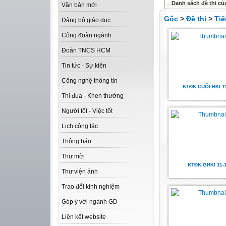
Danh sách đề thi củ
Văn bản mới
Gốc
>
Đề thi
>
Tiể
Đảng bộ giáo dục
Công đoàn ngành
Đoàn TNCS HCM
Tin tức - Sự kiện
Công nghệ thông tin
KTĐK CUỐI HKI 1
Thi đua - Khen thưởng
Người tốt - Việc tốt
Lịch công tác
Thông báo
Thư mời
KTĐK GHKI 11-
Thư viện ảnh
Trao đổi kinh nghiệm
Góp ý với ngành GD
Liên kết website