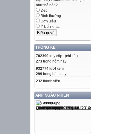
như thế nào?
Đẹp
Bình thường
Đơn điệu
Ý kiến khác
THỐNG KÊ
782390
truy cập (
chi tiết
)
273
trong hôm nay
932774
lượt xem
299
trong hôm nay
232
thành viên
ẢNH NGẪU NHIÊN