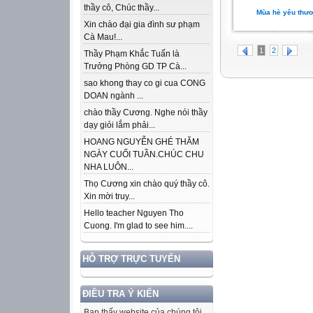
thầy cô, Chúc thầy...
Mùa hè yêu thư
Xin chào đại gia đình sư phạm
Cà Mau!...
1
2
Thầy Phạm Khắc Tuấn là
Trưởng Phòng GD TP Cà...
sao khong thay co gi cua CONG
DOAN ngành ...
chào thầy Cương. Nghe nói thầy
dạy giỏi lắm phải...
HOANG NGUYỄN GHÉ THĂM
NGÀY CUỐI TUẦN.CHÚC CHU
NHA LUÔN...
Thọ Cương xin chào quý thầy cô.
Xin mời truy...
Hello teacher Nguyen Tho
Cuong. I'm glad to see him....
HỖ TRỢ TRỰC TUYẾN
ĐIỀU TRA Ý KIẾN
Bạn thấy website của chúng tôi