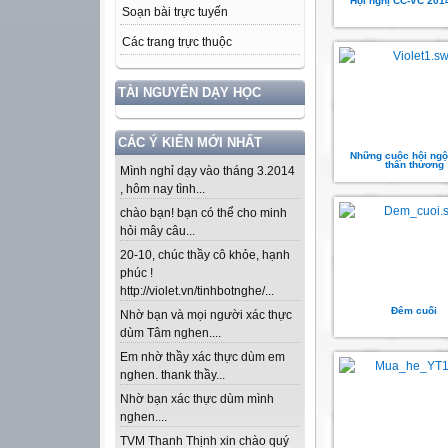
Hội nghị CC-VC 201
Soạn bài trực tuyến
Các trang trực thuộc
TÀI NGUYÊN DẠY HỌC
CÁC Ý KIẾN MỚI NHẤT
Những cuộc hội ngộ 
thân thương
Mình nghỉ dạy vào tháng 3.2014
, hôm nay tình...
chào bạn! bạn có thể cho minh
hỏi mây câu...
20-10, chúc thầy cô khỏe, hạnh
phúc !
http://violet.vn/tinhbotnghe/...
Đêm cuối
Nhờ bạn và mọi người xác thực
dùm Tâm nghen....
Em nhờ thầy xác thực dùm em
nghen. thank thầy...
Nhờ bạn xác thực dùm mình
nghen....
TVM Thanh Thịnh xin chào quý