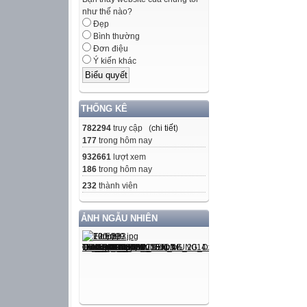
như thế nào?
Đẹp
Bình thường
Đơn điệu
Ý kiến khác
THỐNG KÊ
782294
truy cập (
chi tiết
)
177
trong hôm nay
932661
lượt xem
186
trong hôm nay
232
thành viên
ẢNH NGẪU NHIÊN