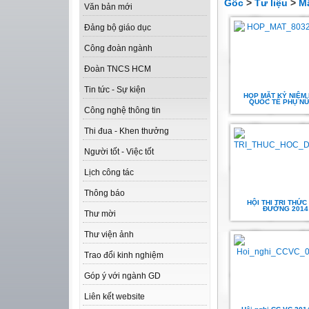
Gốc
>
Tư liệu
>
M
Văn bản mới
Đảng bộ giáo dục
Công đoàn ngành
Đoàn TNCS HCM
Tin tức - Sự kiện
HỌP MẶT KỶ NIỆM
QUỐC TẾ PHỤ NỮ
Công nghệ thông tin
Thi đua - Khen thưởng
Người tốt - Việc tốt
Lịch công tác
Thông báo
HỘI THI TRI THỨC
ĐƯỜNG 2014
Thư mời
Thư viện ảnh
Trao đổi kinh nghiệm
Góp ý với ngành GD
Liên kết website