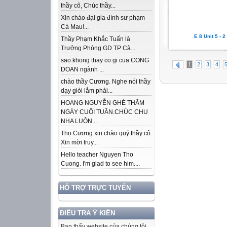
thầy cô, Chúc thầy...
Xin chào đại gia đình sư phạm
Cà Mau!...
E 8 Unit 5 - 2
Thầy Phạm Khắc Tuấn là
Trưởng Phòng GD TP Cà...
sao khong thay co gi cua CONG
1
2
3
4
DOAN ngành ...
chào thầy Cương. Nghe nói thầy
dạy giỏi lắm phải...
HOANG NGUYỄN GHÉ THĂM
NGÀY CUỐI TUẦN.CHÚC CHU
NHA LUÔN...
Thọ Cương xin chào quý thầy cô.
Xin mời truy...
Hello teacher Nguyen Tho
Cuong. I'm glad to see him....
HỖ TRỢ TRỰC TUYẾN
ĐIỀU TRA Ý KIẾN
Bạn thấy website của chúng tôi