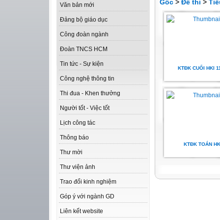
Gốc
>
Đề thi
>
Tiể
Văn bản mới
Đảng bộ giáo dục
Công đoàn ngành
Đoàn TNCS HCM
Tin tức - Sự kiện
KTĐK CUỐI HKI 1
Công nghệ thông tin
Thi đua - Khen thưởng
Người tốt - Việc tốt
Lịch công tác
Thông báo
KTĐK TOÁN HK
Thư mời
Thư viện ảnh
Trao đổi kinh nghiệm
Góp ý với ngành GD
Liên kết website