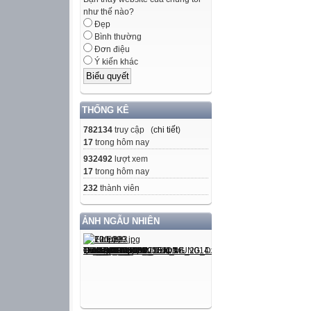
như thế nào?
Đẹp
Bình thường
Đơn điệu
Ý kiến khác
THỐNG KÊ
782134
truy cập (
chi tiết
)
17
trong hôm nay
932492
lượt xem
17
trong hôm nay
232
thành viên
ẢNH NGẪU NHIÊN