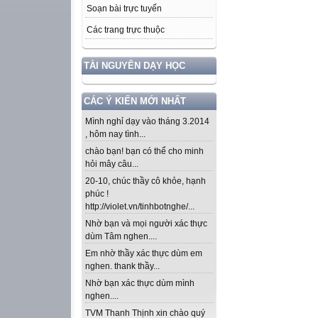
Soạn bài trực tuyến
Các trang trực thuộc
TÀI NGUYÊN DẠY HỌC
CÁC Ý KIẾN MỚI NHẤT
Mình nghỉ dạy vào tháng 3.2014
, hôm nay tình...
chào bạn! bạn có thể cho minh
hỏi mây câu...
20-10, chúc thầy cô khỏe, hạnh
phúc !
http://violet.vn/tinhbotnghe/...
Nhờ bạn và mọi người xác thực
dùm Tâm nghen....
Em nhờ thầy xác thực dùm em
nghen. thank thầy...
Nhờ bạn xác thực dùm mình
nghen....
TVM Thanh Thịnh xin chào quý