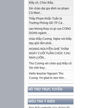
thầy cô, Chúc thầy...
Xin chào đại gia đình sư phạm
Cà Mau!...
Thầy Phạm Khắc Tuấn là
Trưởng Phòng GD TP Cà...
sao khong thay co gi cua CONG
DOAN ngành ...
chào thầy Cương. Nghe nói thầy
dạy giỏi lắm phải...
HOANG NGUYỄN GHÉ THĂM
NGÀY CUỐI TUẦN.CHÚC CHU
NHA LUÔN...
Thọ Cương xin chào quý thầy cô.
Xin mời truy...
Hello teacher Nguyen Tho
Cuong. I'm glad to see him....
HỖ TRỢ TRỰC TUYẾN
ĐIỀU TRA Ý KIẾN
Bạn thấy website của chúng tôi