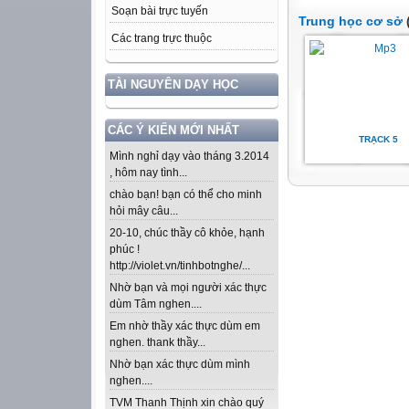
Soạn bài trực tuyến
Trung học cơ sở
(
Các trang trực thuộc
TÀI NGUYÊN DẠY HỌC
CÁC Ý KIẾN MỚI NHẤT
TRẠCK 5
Mình nghỉ dạy vào tháng 3.2014
, hôm nay tình...
chào bạn! bạn có thể cho minh
hỏi mây câu...
20-10, chúc thầy cô khỏe, hạnh
phúc !
http://violet.vn/tinhbotnghe/...
Nhờ bạn và mọi người xác thực
dùm Tâm nghen....
Em nhờ thầy xác thực dùm em
nghen. thank thầy...
Nhờ bạn xác thực dùm mình
nghen....
TVM Thanh Thịnh xin chào quý