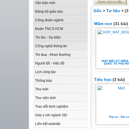
Danh sách tư liệu
Văn bản mới
Gốc
>
Tư liệu
> (3
Đảng bộ giáo dục
Công đoàn ngành
Mầm non
(31 bài)
Đoàn TNCS HCM
Tin tức - Sự kiện
Công nghệ thông tin
Thi đua - Khen thưởng
HỌP MẶT KỶ NIỆM
Người tốt - Việc tốt
QUỐC TẾ PHỤ NỮ
Lịch công tác
Tiểu học
(3 bài)
Thông báo
Thư mời
Thư viện ảnh
Trao đổi kinh nghiệm
Góp ý với ngành GD
Top ca - Doi c
Liên kết website