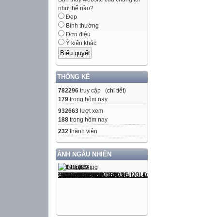
như thế nào?
Đẹp
Bình thường
Đơn điệu
Ý kiến khác
THỐNG KÊ
782296
truy cập (
chi tiết
)
179
trong hôm nay
932663
lượt xem
188
trong hôm nay
232
thành viên
ẢNH NGẪU NHIÊN