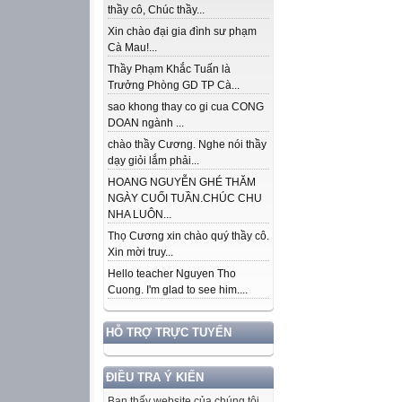
thầy cô, Chúc thầy...
Xin chào đại gia đình sư phạm
Cà Mau!...
Thầy Phạm Khắc Tuấn là
Trưởng Phòng GD TP Cà...
sao khong thay co gi cua CONG
DOAN ngành ...
chào thầy Cương. Nghe nói thầy
dạy giỏi lắm phải...
HOANG NGUYỄN GHÉ THĂM
NGÀY CUỐI TUẦN.CHÚC CHU
NHA LUÔN...
Thọ Cương xin chào quý thầy cô.
Xin mời truy...
Hello teacher Nguyen Tho
Cuong. I'm glad to see him....
HỖ TRỢ TRỰC TUYẾN
ĐIỀU TRA Ý KIẾN
Bạn thấy website của chúng tôi