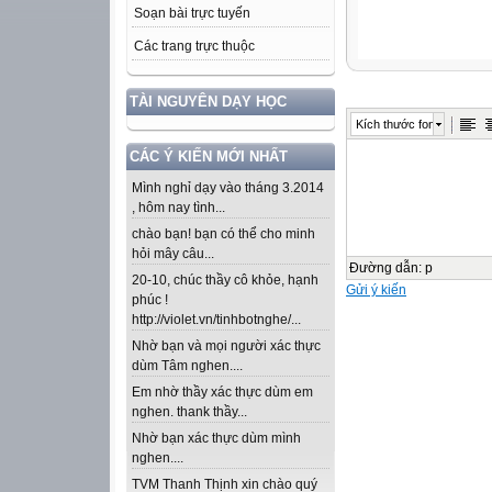
Soạn bài trực tuyến
Các trang trực thuộc
TÀI NGUYÊN DẠY HỌC
Kích thước font
CÁC Ý KIẾN MỚI NHẤT
Mình nghỉ dạy vào tháng 3.2014
, hôm nay tình...
chào bạn! bạn có thể cho minh
hỏi mây câu...
Đường dẫn
:
p
20-10, chúc thầy cô khỏe, hạnh
Gửi ý kiến
phúc !
http://violet.vn/tinhbotnghe/...
Nhờ bạn và mọi người xác thực
dùm Tâm nghen....
Em nhờ thầy xác thực dùm em
nghen. thank thầy...
Nhờ bạn xác thực dùm mình
nghen....
TVM Thanh Thịnh xin chào quý