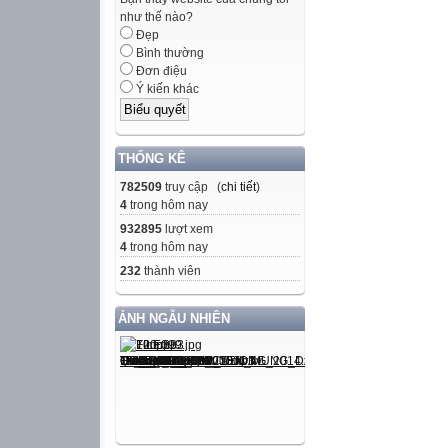
như thế nào?
Đẹp
Bình thường
Đơn điệu
Ý kiến khác
THỐNG KÊ
782509
truy cập (
chi tiết
)
4
trong hôm nay
932895
lượt xem
4
trong hôm nay
232
thành viên
ẢNH NGẪU NHIÊN