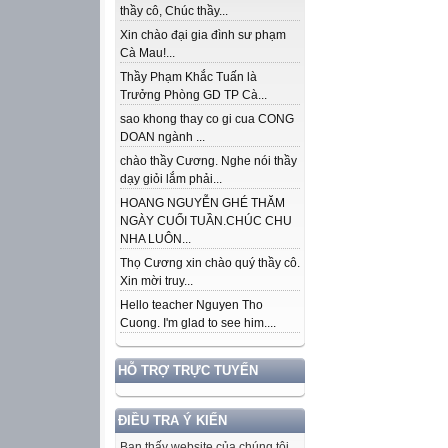
thầy cô, Chúc thầy...
Xin chào đại gia đình sư phạm
Cà Mau!...
Thầy Phạm Khắc Tuấn là
Trưởng Phòng GD TP Cà...
sao khong thay co gi cua CONG
DOAN ngành ...
chào thầy Cương. Nghe nói thầy
dạy giỏi lắm phải...
HOANG NGUYỄN GHÉ THĂM
NGÀY CUỐI TUẦN.CHÚC CHU
NHA LUÔN...
Thọ Cương xin chào quý thầy cô.
Xin mời truy...
Hello teacher Nguyen Tho
Cuong. I'm glad to see him....
HỖ TRỢ TRỰC TUYẾN
ĐIỀU TRA Ý KIẾN
Bạn thấy website của chúng tôi