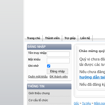
Trang chủ
Thành viên
Trợ giúp
Liên hệ
ĐĂNG NHẬP
Chào mừng quý 
Tên truy nhập
Quý vị chưa đă
Mật khẩu
tải được các tư
Ghi nhớ
Nếu chưa đăng
Quên mật khẩu
ĐK thành viên
hướng dẫn tại
Nếu đã đăng ký 
THÔNG TIN
Giới thiệu chung
Cơ cấu tổ chức
Gốc
>
Tư liệu
>
Mầm no