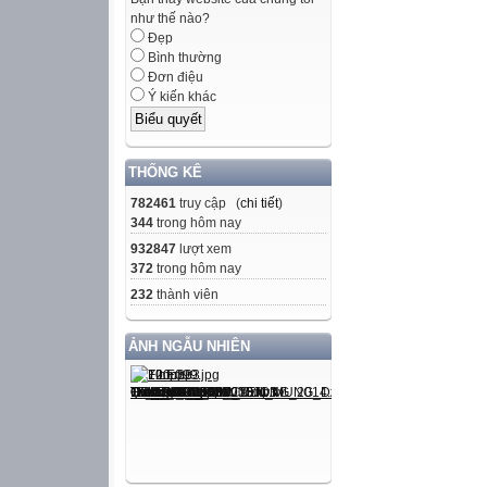
như thế nào?
Đẹp
Bình thường
Đơn điệu
Ý kiến khác
THỐNG KÊ
782461
truy cập (
chi tiết
)
344
trong hôm nay
932847
lượt xem
372
trong hôm nay
232
thành viên
ẢNH NGẪU NHIÊN