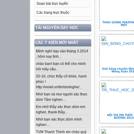
Soạn bài trực tuyến
Các trang trực thuộc
THAO GIẢNG PHƯƠN
MỚI
TÀI NGUYÊN DẠY HỌC
CÁC Ý KIẾN MỚI NHẤT
Mình nghỉ dạy vào tháng 3.2014
, hôm nay tình...
chào bạn! bạn có thể cho minh
Giải bóng chuyền Mừ
hỏi mây câu...
Mừng Xuân 20
20-10, chúc thầy cô khỏe, hạnh
phúc !
http://violet.vn/tinhbotnghe/...
Nhờ bạn và mọi người xác thực
dùm Tâm nghen....
Em nhờ thầy xác thực dùm em
nghen. thank thầy...
HỘI THI TRI THỨC
ĐƯỜNG 2014
Nhờ bạn xác thực dùm mình
nghen....
TVM Thanh Thịnh xin chào quý