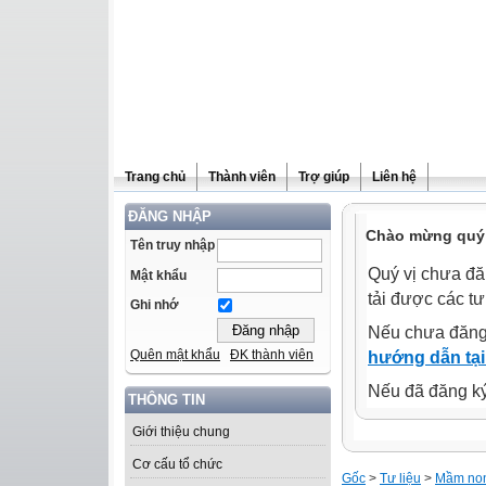
Trang chủ
Thành viên
Trợ giúp
Liên hệ
ĐĂNG NHẬP
Chào mừng quý 
Tên truy nhập
Quý vị chưa đă
Mật khẩu
tải được các tư
Ghi nhớ
Nếu chưa đăng
Quên mật khẩu
ĐK thành viên
hướng dẫn tại
Nếu đã đăng ký 
THÔNG TIN
Giới thiệu chung
Cơ cấu tổ chức
Gốc
>
Tư liệu
>
Mầm no