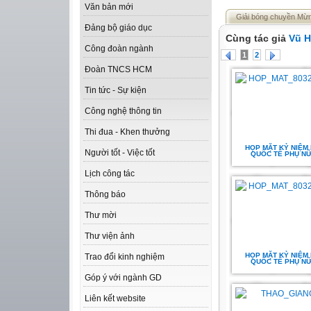
Văn bản mới
Giải bóng chuyền Mừ
Đảng bộ giáo dục
Cùng tác giả
Vũ 
Công đoàn ngành
1
2
Đoàn TNCS HCM
Tin tức - Sự kiện
Công nghệ thông tin
Thi đua - Khen thưởng
HỌP MẶT KỶ NIỆM
Người tốt - Việc tốt
QUỐC TẾ PHỤ NỮ
Lịch công tác
Thông báo
Thư mời
Thư viện ảnh
HỌP MẶT KỶ NIỆM
Trao đổi kinh nghiệm
QUỐC TẾ PHỤ NỮ
Góp ý với ngành GD
Liên kết website