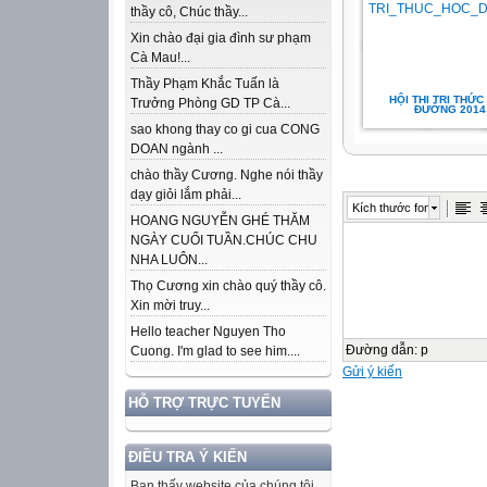
thầy cô, Chúc thầy...
Xin chào đại gia đình sư phạm
Cà Mau!...
Thầy Phạm Khắc Tuấn là
HỘI THI TRI THỨC
Trưởng Phòng GD TP Cà...
ĐƯỜNG 2014
sao khong thay co gi cua CONG
DOAN ngành ...
chào thầy Cương. Nghe nói thầy
dạy giỏi lắm phải...
Kích thước font
HOANG NGUYỄN GHÉ THĂM
NGÀY CUỐI TUẦN.CHÚC CHU
NHA LUÔN...
Thọ Cương xin chào quý thầy cô.
Xin mời truy...
Hello teacher Nguyen Tho
Đường dẫn
:
p
Cuong. I'm glad to see him....
Gửi ý kiến
HỖ TRỢ TRỰC TUYẾN
ĐIỀU TRA Ý KIẾN
Bạn thấy website của chúng tôi