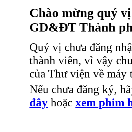
Chào mừng quý vị 
GD&ĐT Thành ph
Quý vị chưa đăng nhậ
thành viên, vì vậy chư
của Thư viện về máy 
Nếu chưa đăng ký, h
đây
hoặc
xem phim h
Nếu đã đăng ký rồi, q
ngay ô bên phải.