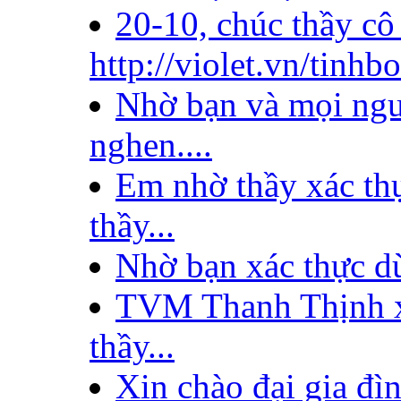
20-10, chúc thầy cô
http://violet.vn/tinhbo
Nhờ bạn và mọi ng
nghen....
Em nhờ thầy xác th
thầy...
Nhờ bạn xác thực d
TVM Thanh Thịnh xi
thầy...
Xin chào đại gia đì