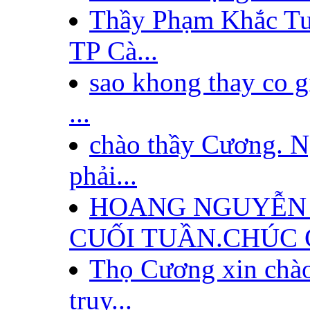
Thầy Phạm Khắc Tu
TP Cà...
sao khong thay co
...
chào thầy Cương. Ng
phải...
HOANG NGUYỄN
CUỐI TUẦN.CHÚC 
Thọ Cương xin chào
truy...