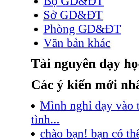
Bộ GD&ĐT
Sở GD&ĐT
Phòng GD&ĐT
Văn bản khác
Tài nguyên dạy họ
Các ý kiến mới nh
Mình nghỉ dạy vào 
tình...
chào bạn! bạn có th