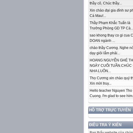
thầy cô, Chúc thầy...
Xin chào đại gia đình sư 
Cà Mau!...
Thầy Phạm Khắc Tuấn là
Trưởng Phòng GD TP Cà..
sao khong thay co gi cua
DOAN ngành ...
chào thầy Cương. Nghe nó
dạy giỏi lắm phải...
HOANG NGUYỄN GHÉ T
NGÀY CUỐI TUẦN.CHÚC
NHA LUÔN...
Thọ Cương xin chào quý th
Xin mời truy...
Hello teacher Nguyen Tho
Cuong. I'm glad to see him..
HỖ TRỢ TRỰC TUYẾN
ĐIỀU TRA Ý KIẾN
Bạn thấy website của chún