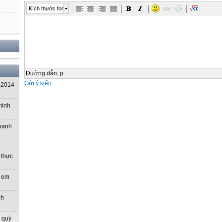
Kích thước font
Đường dẫn
:
p
Gửi ý kiến
.2014
minh
 hạnh
..
 thực
m em
nh
 quý