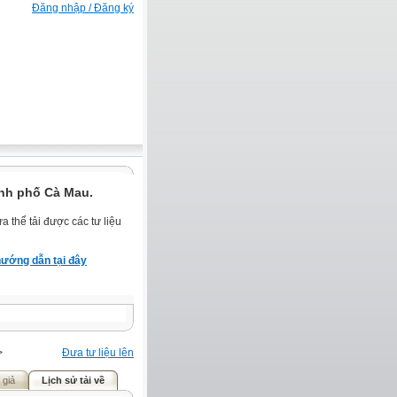
Đăng nhập / Đăng ký
nh phố Cà Mau.
 thể tải được các tư liệu
ướng dẫn tại đây
>
Đưa tư liệu lên
 giả
Lịch sử tải về