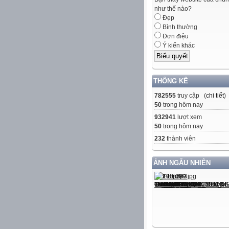
như thế nào?
Đẹp
Bình thường
Đơn điệu
Ý kiến khác
THỐNG KÊ
782555
truy cập (
chi tiết
)
50
trong hôm nay
932941
lượt xem
50
trong hôm nay
232
thành viên
ẢNH NGẪU NHIÊN