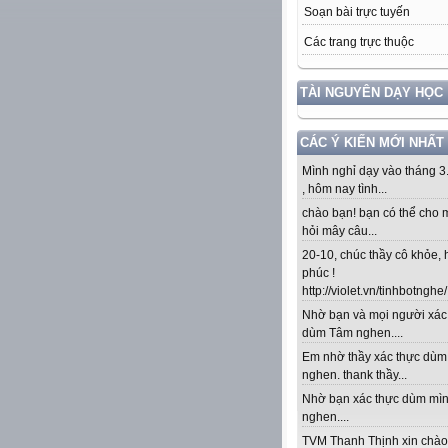
Soạn bài trực tuyến
Các trang trực thuộc
TÀI NGUYÊN DẠY HỌC
CÁC Ý KIẾN MỚI NHẤT
Mình nghỉ dạy vào tháng 3
, hôm nay tình...
chào bạn! bạn có thể cho 
hỏi mây câu...
20-10, chúc thầy cô khỏe,
phúc !
http://violet.vn/tinhbotnghe/.
Nhờ bạn và mọi người xác
dùm Tâm nghen....
Em nhờ thầy xác thực dù
nghen. thank thầy...
Nhờ bạn xác thực dùm mì
nghen....
TVM Thanh Thịnh xin chào