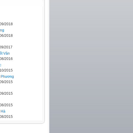
/09/2018
ờng
/06/2018
/09/2017
ết Vân
/08/2016
c
/10/2015
u Phương
/09/2015
/09/2015
/08/2015
 Hà
/08/2015