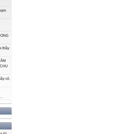
phạm
.
 CONG
i thầy
HĂM
 CHU
ầy cô.
..
g tôi