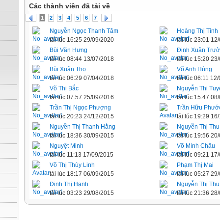
Các thành viên đã tải về
1
2
3
4
5
6
7
Nguyễn Ngọc Thanh Tâm
Hoàng Thị Tình
tải lúc 16:25 29/09/2020
tải lúc 23:01 12
Bùi Văn Hưng
Đinh Xuân Trư
tải lúc 08:44 13/07/2018
tải lúc 15:20 23
Bùi Xuân Thọ
Võ Anh Hùng
tải lúc 06:29 07/04/2018
tải lúc 06:11 12
Võ Thị Bắc
Nguyễn Thị Tuy
tải lúc 07:57 25/09/2016
tải lúc 15:47 08
Trần Thị Ngọc Phượng
Trần Hữu Phướ
tải lúc 20:23 24/12/2015
tải lúc 19:29 16
Nguyễn Thị Thanh Hằng
Nguyễn Thị Th
tải lúc 18:36 30/09/2015
tải lúc 19:56 20
Nguyệt Minh
Võ Minh Châu
tải lúc 11:13 17/09/2015
tải lúc 09:21 17
Võ Thị Thùy Linh
Phạm Thị Mai
tải lúc 18:17 06/09/2015
tải lúc 05:27 29
Đinh Thị Hạnh
Nguyễn Thị Thu
tải lúc 03:23 29/08/2015
tải lúc 21:36 28