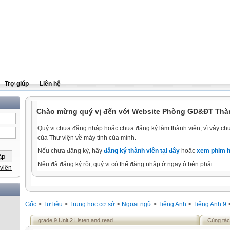
Trợ giúp
Liên hệ
Chào mừng quý vị đến với Website Phòng GD&ĐT Thà
Quý vị chưa đăng nhập hoặc chưa đăng ký làm thành viên, vì vậy chưa
của Thư viện về máy tính của mình.
Nếu chưa đăng ký, hãy
đăng ký thành viên tại đây
hoặc
xem phim h
Nếu đã đăng ký rồi, quý vị có thể đăng nhập ở ngay ô bên phải.
viên
Gốc
>
Tư liệu
>
Trung học cơ sở
>
Ngoại ngữ
>
Tiếng Anh
>
Tiếng Anh 9
grade 9 Unit 2 Listen and read
Cùng tác