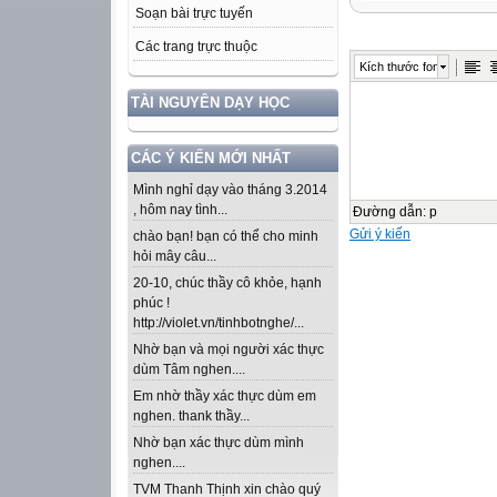
Soạn bài trực tuyến
Các trang trực thuộc
Kích thước font
TÀI NGUYÊN DẠY HỌC
CÁC Ý KIẾN MỚI NHẤT
Mình nghỉ dạy vào tháng 3.2014
, hôm nay tình...
Đường dẫn
:
p
Gửi ý kiến
chào bạn! bạn có thể cho minh
hỏi mây câu...
20-10, chúc thầy cô khỏe, hạnh
phúc !
http://violet.vn/tinhbotnghe/...
Nhờ bạn và mọi người xác thực
dùm Tâm nghen....
Em nhờ thầy xác thực dùm em
nghen. thank thầy...
Nhờ bạn xác thực dùm mình
nghen....
TVM Thanh Thịnh xin chào quý