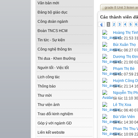
Văn bản mới
grade 8 Unit 3 listen 
Đảng bộ giáo dục
Các thành viên đã
Công đoàn ngành
1
2
3
4
5
6
Đoàn TNCS HCM
Hoàng Thị Tìn
tải lúc 21:53 
Tin tức - Sự kiện
Bùi Xuân Thọ
Công nghệ thông tin
tải lúc 06:27 
Dương Thị Đị
Thi đua - Khen thưởng
tải lúc 21:00 
Người tốt - Việc tốt
Phạm Thị Bé
tải lúc 07:59 
Lịch công tác
Huỳnh Công 
tải lúc 21:14 
Thông báo
Nguyễn Thị P
Thư mời
tải lúc 11:10 
Lê Thị Xoa
Thư viện ảnh
tải lúc 06:40 
Trao đổi kinh nghiệm
Bùi Văn Viên
tải lúc 14:30 
Góp ý với ngành GD
Phan Thi Thu 
Liên kết website
tải lúc 10:09 