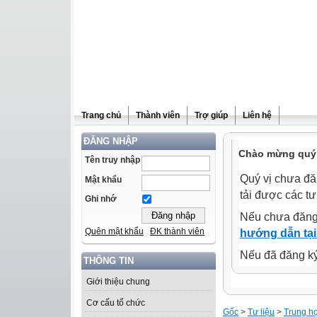
Trang chủ
Thành viên
Trợ giúp
Liên hệ
ĐĂNG NHẬP
Chào mừng quý 
Tên truy nhập
Quý vị chưa đă
Mật khẩu
tải được các tư
Ghi nhớ
Nếu chưa đăng
Quên mật khẩu
ĐK thành viên
hướng dẫn tại
Nếu đã đăng ký 
THÔNG TIN
Giới thiệu chung
Cơ cấu tổ chức
Gốc
>
Tư liệu
>
Trung h