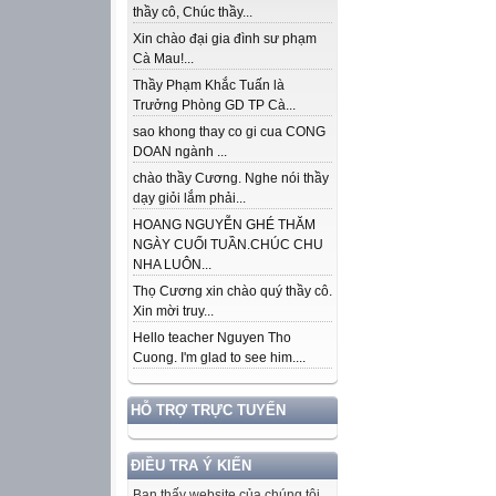
thầy cô, Chúc thầy...
Xin chào đại gia đình sư phạm
Cà Mau!...
Thầy Phạm Khắc Tuấn là
Trưởng Phòng GD TP Cà...
sao khong thay co gi cua CONG
DOAN ngành ...
chào thầy Cương. Nghe nói thầy
dạy giỏi lắm phải...
HOANG NGUYỄN GHÉ THĂM
NGÀY CUỐI TUẦN.CHÚC CHU
NHA LUÔN...
Thọ Cương xin chào quý thầy cô.
Xin mời truy...
Hello teacher Nguyen Tho
Cuong. I'm glad to see him....
HỖ TRỢ TRỰC TUYẾN
ĐIỀU TRA Ý KIẾN
Bạn thấy website của chúng tôi