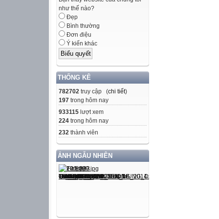
như thế nào?
Đẹp
Bình thường
Đơn điệu
Ý kiến khác
THỐNG KÊ
782702
truy cập (
chi tiết
)
197
trong hôm nay
933115
lượt xem
224
trong hôm nay
232
thành viên
ẢNH NGẪU NHIÊN