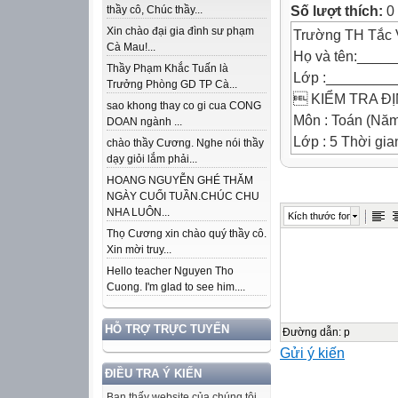
Số lượt thích:
0
thầy cô, Chúc thầy...
Xin chào đại gia đình sư phạm
Trường TH Tắc 
Cà Mau!...
Họ và tên:____
Thầy Phạm Khắc Tuấn là
Lớp :________
Trưởng Phòng GD TP Cà...
 KIỂM TRA ĐỊN
sao khong thay co gi cua CONG
Môn : Toán (Năm
DOAN ngành ...
Lớp : 5 Thời gia
chào thầy Cương. Nghe nói thầy
dạy giỏi lắm phải...
ĐIỂM
HOANG NGUYỄN GHÉ THĂM
NGÀY CUỐI TUẦN.CHÚC CHU
NHA LUÔN...
Kích thước font
Thọ Cương xin chào quý thầy cô.
Xin mời truy...

Hello teacher Nguyen Tho
Cuong. I'm glad to see him....

Đề:
HỖ TRỢ TRỰC TUYẾN
Bài 1(2đ): Khoan
Đường dẫn
:
p
Gửi ý kiến
a/ Số thích hợp đ
ĐIỀU TRA Ý KIẾN
A. 7,5 B. 0,75 C
b/ Chữ số 8 trong
Bạn thấy website của chúng tôi