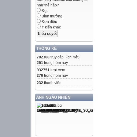
như thế nào?
A. 8 B.  C.  
Đẹp
c/ Thể tích của 
Bình thường
A. 125 B. 125d
Đơn điệu
Ý kiến khác
d/ 10% của 8dm l
A. 10dm B. 80d
Bài 2 (1,5đ): Vi
THỐNG KÊ
a/ 570dm2 =………
782368
truy cập (
chi tiết
)
Bài 3(1đ): Điền 
251
trong hôm nay
a/ 279,5………27
932751
lượt xem
c/ 49,689………4
276
trong hôm nay
Bài 4 (2đ) : Đặt tí
232
thành viên
465,74 + 353,48 
ẢNH NGẪU NHIÊN




