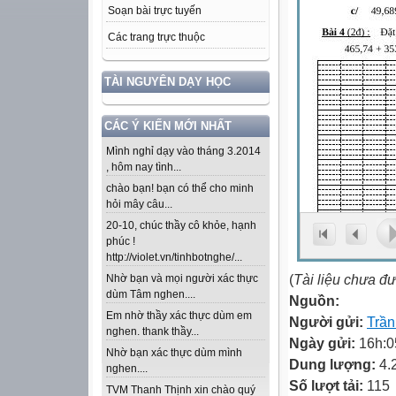
Soạn bài trực tuyến
Các trang trực thuộc
TÀI NGUYÊN DẠY HỌC
CÁC Ý KIẾN MỚI NHẤT
Mình nghỉ dạy vào tháng 3.2014
, hôm nay tình...
chào bạn! bạn có thể cho minh
hỏi mây câu...
20-10, chúc thầy cô khỏe, hạnh
phúc !
http://violet.vn/tinhbotnghe/...
(
Tài liệu chưa đ
Nhờ bạn và mọi người xác thực
dùm Tâm nghen....
Nguồn:
Em nhờ thầy xác thực dùm em
Người gửi:
Trầ
nghen. thank thầy...
Ngày gửi:
16h:0
Nhờ bạn xác thực dùm mình
Dung lượng:
4.
nghen....
Số lượt tải:
115
TVM Thanh Thịnh xin chào quý