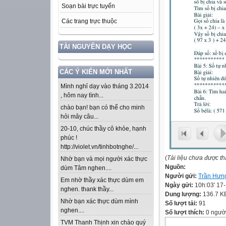
Soạn bài trực tuyến
Các trang trực thuộc
TÀI NGUYÊN DẠY HỌC
CÁC Ý KIẾN MỚI NHẤT
Mình nghỉ dạy vào tháng 3.2014
, hôm nay tình...
chào bạn! bạn có thể cho minh
hỏi mây câu...
20-10, chúc thầy cô khỏe, hạnh
phúc !
http://violet.vn/tinhbotnghe/...
(
Tài liệu chưa được t
Nhờ bạn và mọi người xác thực
Nguồn:
dùm Tâm nghen....
Người gửi:
Trần Hưn
Em nhờ thầy xác thực dùm em
Ngày gửi:
10h:03' 17
nghen. thank thầy...
Dung lượng:
136.7 K
Nhờ bạn xác thực dùm mình
Số lượt tải:
91
nghen....
Số lượt thích:
0 ngườ
TVM Thanh Thịnh xin chào quý