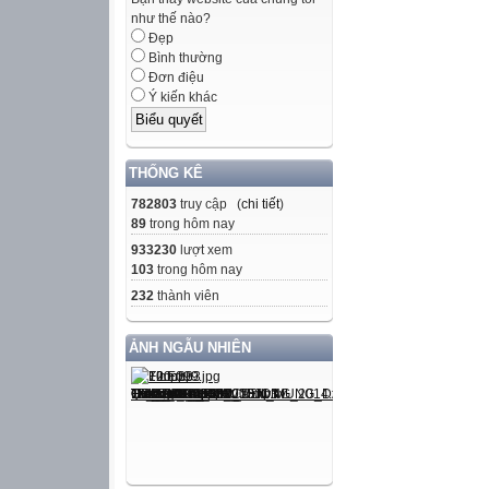
như thế nào?
Đẹp
Bình thường
Đơn điệu
Ý kiến khác
THỐNG KÊ
782803
truy cập (
chi tiết
)
89
trong hôm nay
933230
lượt xem
103
trong hôm nay
232
thành viên
ẢNH NGẪU NHIÊN