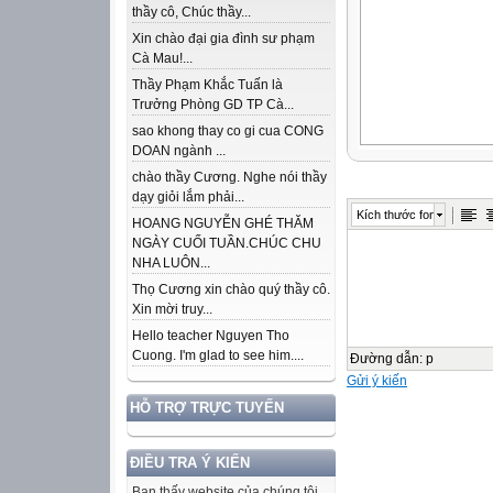
thầy cô, Chúc thầy...
Xin chào đại gia đình sư phạm
Cà Mau!...
Thầy Phạm Khắc Tuấn là
Trưởng Phòng GD TP Cà...
sao khong thay co gi cua CONG
DOAN ngành ...
chào thầy Cương. Nghe nói thầy
dạy giỏi lắm phải...
Kích thước font
HOANG NGUYỄN GHÉ THĂM
NGÀY CUỐI TUẦN.CHÚC CHU
NHA LUÔN...
Thọ Cương xin chào quý thầy cô.
Xin mời truy...
Hello teacher Nguyen Tho
Cuong. I'm glad to see him....
Đường dẫn
:
p
Gửi ý kiến
HỖ TRỢ TRỰC TUYẾN
ĐIỀU TRA Ý KIẾN
Bạn thấy website của chúng tôi