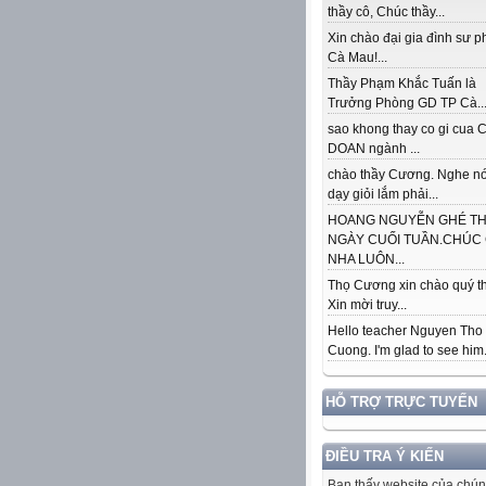
thầy cô, Chúc thầy...
Xin chào đại gia đình sư 
Cà Mau!...
Thầy Phạm Khắc Tuấn là
Trưởng Phòng GD TP Cà..
sao khong thay co gi cua
DOAN ngành ...
chào thầy Cương. Nghe nó
dạy giỏi lắm phải...
HOANG NGUYỄN GHÉ T
NGÀY CUỐI TUẦN.CHÚC
NHA LUÔN...
Thọ Cương xin chào quý th
Xin mời truy...
Hello teacher Nguyen Tho
Cuong. I'm glad to see him..
HỖ TRỢ TRỰC TUYẾN
ĐIỀU TRA Ý KIẾN
Bạn thấy website của chún