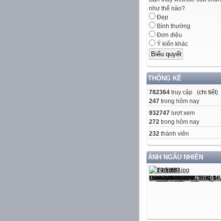
như thế nào?
Đẹp
Bình thường
Đơn điệu
Ý kiến khác
THỐNG KÊ
782364
truy cập (
chi tiết
)
247
trong hôm nay
932747
lượt xem
272
trong hôm nay
232
thành viên
ẢNH NGẪU NHIÊN