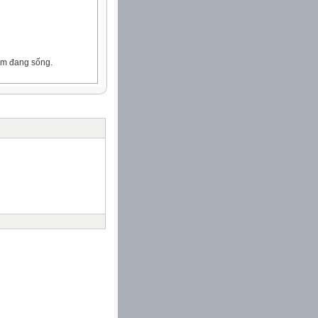
em đang sống.
m nông nghiệp Việt Nam
ột số hoạt động nông
học bài: "Hoạt động nông