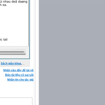
Sách giáo khoa
,
...
Nhấn vào đây để tải về
Báo tài liệu có sai sót
Nhắn tin cho tác giả