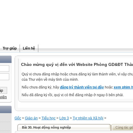
Trợ giúp
Liên hệ
Chào mừng quý vị đến với Website Phòng GD&ĐT Thà
Quý vị chưa đăng nhập hoặc chưa đăng ký làm thành viên, vì vậy chưa
của Thư viện về máy tính của mình.
Nếu chưa đăng ký, hãy
đăng ký thành viên tại đây
hoặc
xem phim h
Nếu đã đăng ký rồi, quý vị có thể đăng nhập ở ngay ô bên phải.
viên
Gốc
>
Giáo án
>
Tiểu học
>
Lớp 3
>
Tự nhiên và Xã hội
>
Bài 30. Hoạt động nông nghiệp
Cùng tác gi