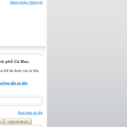
Đăng nhập / Đăng ký
nh phố Cà Mau.
 thể tải được các tư liệu
ướng dẫn tại đây
Đưa giáo án lên
ả
Lịch sử tải về