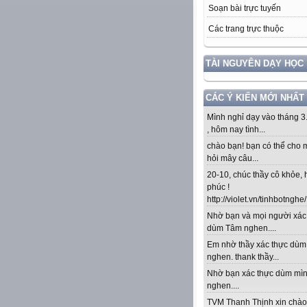
Soạn bài trực tuyến
Các trang trực thuộc
TÀI NGUYÊN DẠY HỌC
CÁC Ý KIẾN MỚI NHẤT
Mình nghỉ dạy vào tháng 3
, hôm nay tình...
chào bạn! bạn có thể cho 
hỏi mây câu...
20-10, chúc thầy cô khỏe,
phúc !
http://violet.vn/tinhbotnghe/.
Nhờ bạn và mọi người xác
dùm Tâm nghen....
Em nhờ thầy xác thực dù
nghen. thank thầy...
Nhờ bạn xác thực dùm mì
nghen....
TVM Thanh Thịnh xin chào