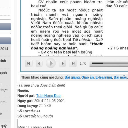
.2014
minh
1
/
6
 hạnh
Tham khảo cùng nội dung:
Bài giảng
,
Giáo án
,
E-learning
,
Bài mẫu
,
..
(
Tài liệu chưa được thẩm định
)
 thực
Nguồn:
Người gửi:
Trần Hưng Đạo
Ngày gửi:
20h:41' 24-05-2021
m em
Dung lượng:
71.0 KB
Số lượt tải:
41
nh
Số lượt thích:
0 người
 quý
Môn : Tự nhiên xã hội