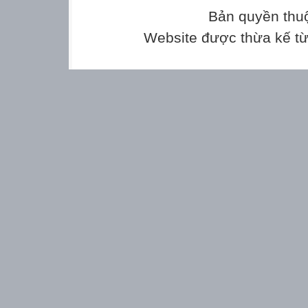
41
Bản quyền thu
Bốn mươi mốt
Website được thừa kế t
:
64
Sáu mươi tư
:
85
Tám mươi lăm
:
69
Sáu mươi chín
:
70
Bảy mươi
:
35, 41, 64, 85, 6
s
>
<