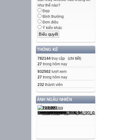
Từ 15 đến
như thế nào?
Từ 69 đến 
Đẹp
Thứ sáu, ngày 3
Bình thường
Toán
Đơn điệu
Ý kiến khác
Nháp
Luyện tập chung
a) Từ 15 đến 25: 
THỐNG KÊ
b) Từ 69 đến 79: 
782144
truy cập (
chi tiết
)
Bài 1: Viết các s
27
trong hôm nay
Thứ sáu, ngày 3
932502
lượt xem
Toán
27
trong hôm nay
Luyện tập chung
232
thành viên
Bài 2: Đọc mỗi s
Thứ sáu, ngày 3
ẢNH NGẪU NHIÊN
Toán
Luyện tập chung
35
Ba mươi lăm
: