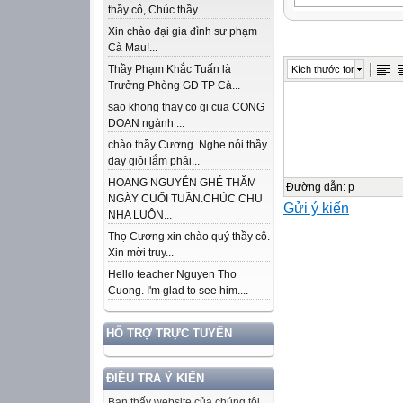
thầy cô, Chúc thầy...
84 . 57
Xin chào đại gia đình sư phạm
NHÓM 1
Cà Mau!...
>
Thầy Phạm Khắc Tuấn là
Kích thước font
<
Trưởng Phòng GD TP Cà...
=
sao khong thay co gi cua CONG
?
DOAN ngành ...
NHÓM 2
chào thầy Cương. Nghe nói thầy
dạy giỏi lắm phải...
HOANG NGUYỄN GHÉ THĂM
48 . 74
Đường dẫn
:
p
NGÀY CUỐI TUẦN.CHÚC CHU
Gửi ý kiến
>
NHA LUÔN...
<
Thọ Cương xin chào quý thầy cô.
ĐỌC SỐ
Xin mời truy...
71
Hello teacher Nguyen Tho
Cuong. I'm glad to see him....
55
Thứ sáu, ngày 3
HỖ TRỢ TRỰC TUYẾN
Toán
BP
ĐIỀU TRA Ý KIẾN
Bài 1: Viết các s
Bạn thấy website của chúng tôi