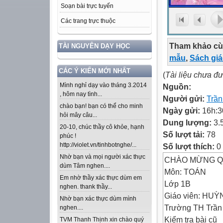
Soạn bài trực tuyến
Các trang trực thuộc
Tham khảo cù
TÀI NGUYÊN DẠY HỌC
mẫu
,
Sách gi
CÁC Ý KIẾN MỚI NHẤT
(
Tài liệu chưa đ
Mình nghỉ dạy vào tháng 3.2014
Nguồn:
, hôm nay tình...
Người gửi:
Trầ
chào bạn! bạn có thể cho minh
Ngày gửi:
16h:3
hỏi mây câu...
Dung lượng:
3.
20-10, chúc thầy cô khỏe, hạnh
Số lượt tải:
78
phúc !
http://violet.vn/tinhbotnghe/...
Số lượt thích:
0
Nhờ bạn và mọi người xác thực
CHÀO MỪNG Q
dùm Tâm nghen....
Môn: TOÁN
Em nhờ thầy xác thực dùm em
Lớp 1B
nghen. thank thầy...
Giáo viên: HUỲ
Nhờ bạn xác thực dùm mình
Trường TH Trầ
nghen....
Kiểm tra bài cũ
TVM Thanh Thịnh xin chào quý