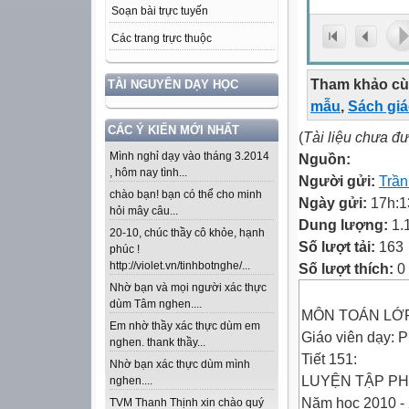
Soạn bài trực tuyến
Các trang trực thuộc
Tham khảo cù
TÀI NGUYÊN DẠY HỌC
mẫu
,
Sách gi
CÁC Ý KIẾN MỚI NHẤT
(
Tài liệu chưa đ
Mình nghỉ dạy vào tháng 3.2014
Nguồn:
, hôm nay tình...
Người gửi:
Trầ
chào bạn! bạn có thể cho minh
Ngày gửi:
17h:1
hỏi mây câu...
Dung lượng:
1.
20-10, chúc thầy cô khỏe, hạnh
Số lượt tải:
163
phúc !
http://violet.vn/tinhbotnghe/...
Số lượt thích:
0
Nhờ bạn và mọi người xác thực
dùm Tâm nghen....
MÔN TOÁN LỚ
Em nhờ thầy xác thực dùm em
Giáo viên dạy: 
nghen. thank thầy...
Tiết 151:
Nhờ bạn xác thực dùm mình
LUYỆN TẬP PH
nghen....
Năm học 2010 -
TVM Thanh Thịnh xin chào quý