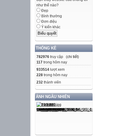
Thứ hai ngày 11
như thế nào?
TOÁN
Đẹp
Bình thường
B/P
Đơn điệu
Ý kiến khác
1.Tính:
225
634
THỐNG KÊ
+
782976
truy cập (
chi tiết
)
362
117
trong hôm nay
425
933514
lượt xem
683
228
trong hôm nay
204
232
thành viên
+
+
ẢNH NGẪU NHIÊN
502
256
261
27
+