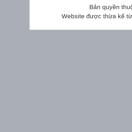
+
Bản quyền thu
859
Website được thừa kế t
787
887
758
288
Thứ hai ngày 11
TOÁN
S157
LUYỆN TẬP
Thứ hai ngày 11
TOÁN
LUYỆN TẬP
2. Đặt tính rồi tín
a) 245 + 312
665 + 214
b) 68 + 27
72 + 19
245