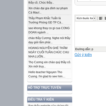
thầy cô, Chúc thầy...
Chào mừng quý 
Xin chào đại gia đình sư phạm
Kiểm tra bài cũ
Cà Mau!...
Đặt tính rồi tính:
Thầy Phạm Khắc Tuấn là
Kích thước font
545 + 312
Trưởng Phòng GD TP Cà...
732 + 212
sao khong thay co gi cua CONG
562 + 222
DOAN ngành ...
545
chào thầy Cương. Nghe nói thầy
dạy giỏi lắm phải...
312
HOANG NGUYỄN GHÉ THĂM
+
Đường dẫn
:
p
NGÀY CUỐI TUẦN.CHÚC CHU
Gửi ý kiến
857
NHA LUÔN...
732
Thọ Cương xin chào quý thầy cô.
212
Xin mời truy...
+
Hello teacher Nguyen Tho
Cuong. I'm glad to see him....
944
562
HỖ TRỢ TRỰC TUYẾN
222
+
ĐIỀU TRA Ý KIẾN
784
Bạn thấy website của chúng tôi