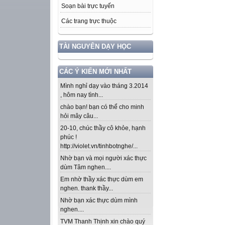
Soạn bài trực tuyến
Các trang trực thuộc
TÀI NGUYÊN DẠY HỌC
CÁC Ý KIẾN MỚI NHẤT
Mình nghỉ dạy vào tháng 3.2014
, hôm nay tình...
chào bạn! bạn có thể cho minh
hỏi mây câu...
20-10, chúc thầy cô khỏe, hạnh
phúc !
http://violet.vn/tinhbotnghe/...
Nhờ bạn và mọi người xác thực
dùm Tâm nghen....
Em nhờ thầy xác thực dùm em
nghen. thank thầy...
Nhờ bạn xác thực dùm mình
nghen....
TVM Thanh Thịnh xin chào quý