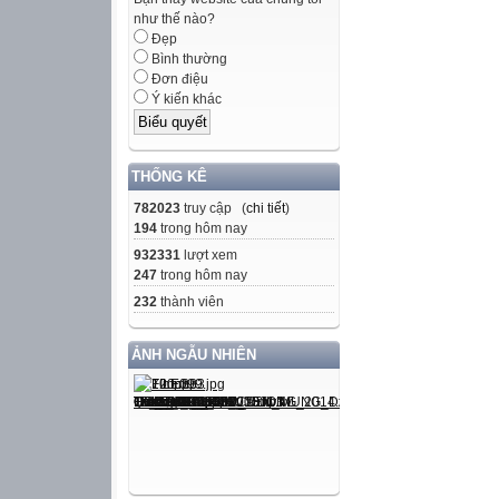
như thế nào?
Đẹp
Bình thường
Đơn điệu
Ý kiến khác
THỐNG KÊ
782023
truy cập (
chi tiết
)
194
trong hôm nay
932331
lượt xem
247
trong hôm nay
232
thành viên
ẢNH NGẪU NHIÊN