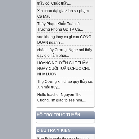
thầy cô, Chúc thầy...
Xin chào đại gia đình sư phạm
Cà Mau!...
Thầy Phạm Khắc Tuấn là
Trưởng Phòng GD TP Cà...
sao khong thay co gi cua CONG
DOAN ngành ...
chào thầy Cương. Nghe nói thầy
dạy giỏi lắm phải...
HOANG NGUYỄN GHÉ THĂM
NGÀY CUỐI TUẦN.CHÚC CHU
NHA LUÔN...
Thọ Cương xin chào quý thầy cô.
Xin mời truy...
Hello teacher Nguyen Tho
Cuong. I'm glad to see him....
HỖ TRỢ TRỰC TUYẾN
ĐIỀU TRA Ý KIẾN
Bạn thấy website của chúng tôi