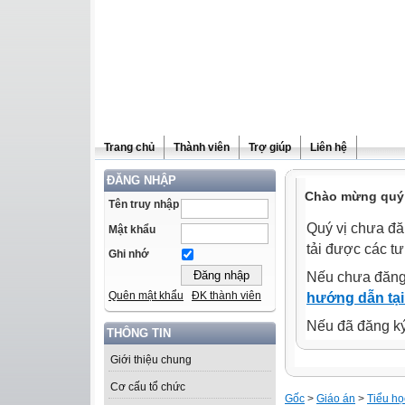
Trang chủ
Thành viên
Trợ giúp
Liên hệ
ĐĂNG NHẬP
Chào mừng quý 
Tên truy nhập
Quý vị chưa đă
Mật khẩu
tải được các tư
Ghi nhớ
Nếu chưa đăng
Quên mật khẩu
ĐK thành viên
hướng dẫn tại
Nếu đã đăng ký 
THÔNG TIN
Giới thiệu chung
Cơ cấu tổ chức
Gốc
>
Giáo án
>
Tiểu họ