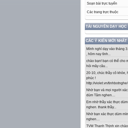
Soạn bài trực tuyến
Các trang trực thuộc
TÀI NGUYÊN DẠY HỌC
CÁC Ý KIẾN MỚI NHẤT
Mình nghỉ dạy vào tháng 3
, hôm nay tình...
chào bạn! bạn có thể cho 
hỏi mây câu...
20-10, chúc thầy cô khỏe,
phúc !
http://violet.vn/tinhbotnghe/.
Nhờ bạn và mọi người xác
dùm Tâm nghen....
Em nhờ thầy xác thực dù
nghen. thank thầy...
Nhờ bạn xác thực dùm mì
nghen....
TVM Thanh Thịnh xin chào