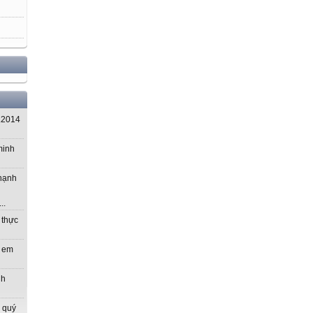
.2014
minh
 hạnh
..
 thực
m em
nh
 quý