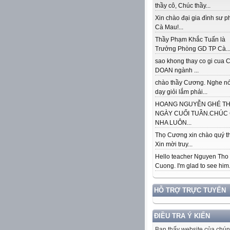
thầy cô, Chúc thầy...
Xin chào đại gia đình sư 
Cà Mau!...
Thầy Phạm Khắc Tuấn là
Trưởng Phòng GD TP Cà..
sao khong thay co gi cua
DOAN ngành ...
chào thầy Cương. Nghe nó
dạy giỏi lắm phải...
HOANG NGUYỄN GHÉ T
NGÀY CUỐI TUẦN.CHÚC
NHA LUÔN...
Thọ Cương xin chào quý th
Xin mời truy...
Hello teacher Nguyen Tho
Cuong. I'm glad to see him..
HỖ TRỢ TRỰC TUYẾN
ĐIỀU TRA Ý KIẾN
Bạn thấy website của chún