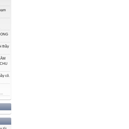
phạm
.
 CONG
i thầy
HĂM
 CHU
ầy cô.
..
g tôi