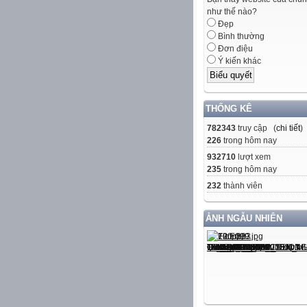
như thế nào?
Đẹp
Bình thường
Đơn điệu
Ý kiến khác
THỐNG KÊ
782343
truy cập (
chi tiết
)
226
trong hôm nay
932710
lượt xem
235
trong hôm nay
232
thành viên
ẢNH NGẪU NHIÊN