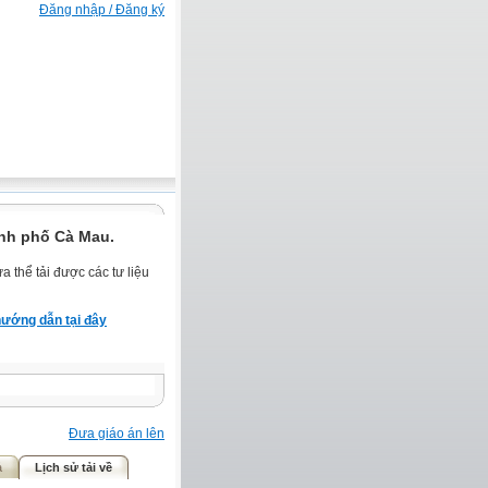
Đăng nhập / Đăng ký
nh phố Cà Mau.
 thể tải được các tư liệu
ướng dẫn tại đây
Đưa giáo án lên
ả
Lịch sử tải về