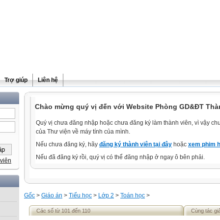
Trợ giúp
Liên hệ
Chào mừng quý vị đến với Website Phòng GD&ĐT Thà
Quý vị chưa đăng nhập hoặc chưa đăng ký làm thành viên, vì vậy chưa
của Thư viện về máy tính của mình.
Nếu chưa đăng ký, hãy
đăng ký thành viên tại đây
hoặc
xem phim h
Nếu đã đăng ký rồi, quý vị có thể đăng nhập ở ngay ô bên phải.
viên
Gốc
>
Giáo án
>
Tiểu học
>
Lớp 2
>
Toán học
>
Các số từ 101 đến 110
Cùng tác gi