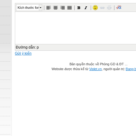
Kích thước font
Đường dẫn
:
p
Gửi ý kiến
Bản quyền thuộc về Phòng GD & ĐT ...
Website được thừa kế từ
Violet.vn
, người quản trị:
Đang b