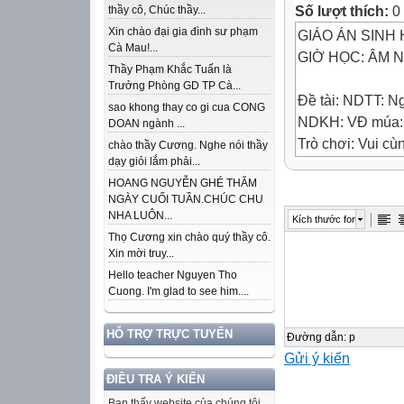
Số lượt thích:
0
thầy cô, Chúc thầy...
Xin chào đại gia đình sư phạm
GIÁO ÁN SIN
Cà Mau!...
GIỜ HỌC: ÂM 
Thầy Phạm Khắc Tuấn là
Trưởng Phòng GD TP Cà...
Đề tài: NDTT: Ng
sao khong thay co gi cua CONG
NDKH: VĐ múa: 
DOAN ngành ...
Trò chơi: Vui cù
chào thầy Cương. Nghe nói thầy
dạy giỏi lắm phải...
Thời gian: 25 - 
HOANG NGUYỄN GHÉ THĂM
Đối tượng: Lớp 4
NGÀY CUỐI TUẦN.CHÚC CHU
Ngày thực hiện:
NHA LUÔN...
Kích thước font
Giáo viên thực 
Thọ Cương xin chào quý thầy cô.
Xin mời truy...
1. Mục tiêu
Hello teacher Nguyen Tho
Cuong. I'm glad to see him....
* Kiến thức:
- Trẻ biết tên bà
HỖ TRỢ TRỰC TUYẾN
được tình cảm c
Đường dẫn
:
p
Gửi ý kiến
- Trẻ biết vận đ
ĐIỀU TRA Ý KIẾN
- Biết chơi trò c
* Kĩ năng:
Bạn thấy website của chúng tôi