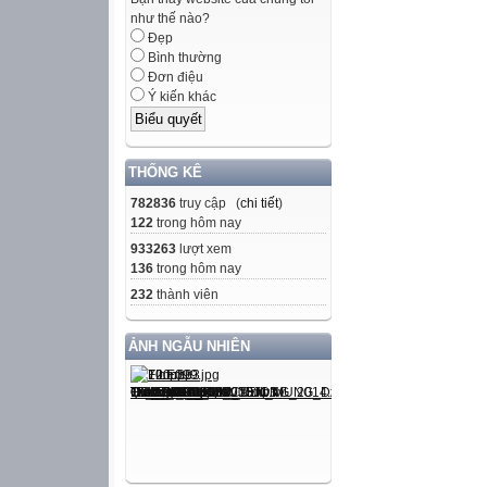
như thế nào?
- Trẻ có kĩ năng 
Đẹp
- Luyện kĩ năng 
Bình thường
* Thái độ:
Đơn điệu
Ý kiến khác
- Trẻ hứng thú t
- Giáo dục phải 
của mình.
THỐNG KÊ
2. Chuẩn bị
782836
truy cập (
chi tiết
)
- Nhạc bài hát: B
122
trong hôm nay
- Khăn tay, hoa c
933263
lượt xem
- Bài giảng điện 
136
trong hôm nay
3. Tổ chức hoạt
232
thành viên
* Gây hứng thú
- Chào mừng các
ẢNH NGẪU NHIÊN
- Tham dự buổi h
giáo trong trườ
- Đồng hành với
- Để buổi học th
- Đôi bàn tay đẹ