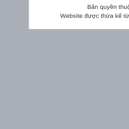
- Với đôi bàn ta
Bản quyền thu
- Ai giỏi cho cô 
Website được thừa kế t
- Đôi bàn tay gi
đôi tay sạch sẽ 
* Vận động múa:
- Cho cả lớp hát 
- Hỏi trẻ tên bài
- Cho cả lớp múa
- Mời tổ, nhóm, 
* Nghe hát “Bố l
- Cho trẻ xem đo
- Giới thiệu về b
- Cô bật bài hát 
- Bài hát Bố là 
ngào, sâu lắng, 
là tàu hỏa, là x
chơi, làm thuyề
nằm ngủ, hay nếu
được bay vào kh