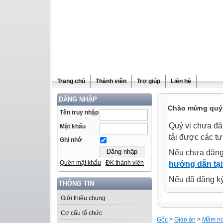
Trang chủ
Thành viên
Trợ giúp
Liên hệ
ĐĂNG NHẬP
Chào mừng quý 
Tên truy nhập
Quý vị chưa đă
Mật khẩu
tải được các tư
Ghi nhớ
Nếu chưa đăng
Quên mật khẩu
ĐK thành viên
hướng dẫn tại
Nếu đã đăng ký 
THÔNG TIN
Giới thiệu chung
Cơ cấu tổ chức
Gốc
>
Giáo án
>
Mầm n