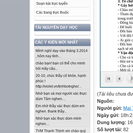
Soạn bài trực tuyến
Các trang trực thuộc
TÀI NGUYÊN DẠY HỌC
CÁC Ý KIẾN MỚI NHẤT
Mình nghỉ dạy vào tháng 3.2014
, hôm nay tình...
chào bạn! bạn có thể cho minh
hỏi mây câu...
20-10, chúc thầy cô khỏe, hạnh
phúc !
http://violet.vn/tinhbotnghe/...
(
Tài liệu chưa đ
Nhờ bạn và mọi người xác thực
dùm Tâm nghen....
Nguồn:
Em nhờ thầy xác thực dùm em
Người gửi:
Mai 
nghen. thank thầy...
Ngày gửi:
18h:2
Nhờ bạn xác thực dùm mình
Dung lượng:
16
nghen....
Số lượt tải:
82
TVM Thanh Thịnh xin chào quý