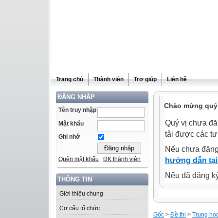
Trang chủ
Thành viên
Trợ giúp
Liên hệ
ĐĂNG NHẬP
Chào mừng quý 
Tên truy nhập
Quý vị chưa đă
Mật khẩu
tải được các tư
Ghi nhớ
Nếu chưa đăng
Quên mật khẩu
ĐK thành viên
hướng dẫn tại
Nếu đã đăng ký 
THÔNG TIN
Giới thiệu chung
Cơ cấu tổ chức
Gốc
>
Đề thi
>
Trung họ