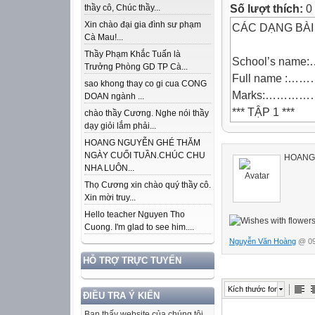
Số lượt thích:
0
thầy cô, Chúc thầy...
Xin chào đại gia đình sư phạm
CÁC DẠNG BÀI
Cà Mau!...
Thầy Phạm Khắc Tuấn là
School’s na
Trưởng Phòng GD TP Cà...
Full name 
sao khong thay co gi cua CONG
Marks:………
DOAN ngành ...
*** TẬP 1 ***
chào thầy Cương. Nghe nói thầy
dạy giỏi lắm phải...
REPORTED S
HOANG NGUYỄN GHÉ THĂM
"Where is my um
NGÀY CUỐI TUẦN.CHÚC CHU
HOANG 
"How are you?" 
NHA LUÔN...
He asked, "Do I
Thọ Cương xin chào quý thầy cô.
"Where have you
Xin mời truy...
asked her daugh
Hello teacher Nguyen Tho
Cuong. I'm glad to see him....
"Which dress do
Nguyễn Văn Hoàng
@ 09
her boyfriend 
HỖ TRỢ TRỰC TUYẾN
"What are they 
"Are you going 
Kích thước font
ĐIỀU TRA Ý KIẾN
The teacher ask
know 
Bạn thấy website của chúng tôi