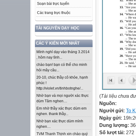
Soạn bài trực tuyến
Các trang trực thuộc
TÀI NGUYÊN DẠY HỌC
CÁC Ý KIẾN MỚI NHẤT
Mình nghỉ dạy vào tháng 3.2014
, hôm nay tình...
chào bạn! bạn có thể cho minh
hỏi mây câu...
20-10, chúc thầy cô khỏe, hạnh
phúc !
http://violet.vn/tinhbotnghe/...
(
Tài liệu chưa đ
Nhờ bạn và mọi người xác thực
dùm Tâm nghen....
Nguồn:
Em nhờ thầy xác thực dùm em
Người gửi:
To K
nghen. thank thầy...
Ngày gửi:
19h:2
Nhờ bạn xác thực dùm mình
Dung lượng:
36
nghen....
Số lượt tải:
272
TVM Thanh Thịnh xin chào quý