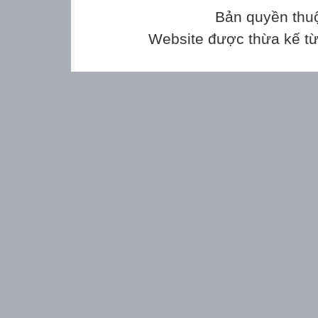
"The film began 
Bản quyền thu
"Don`t play on t
Website được thừa kế t
"Where have you

"I never make m
"Does she know 
"Don`t try this 
advised the aud
"I was very tire
"Be careful, Ben
"I will get myse
"Why haven`t y
"I cannot drive 
"Peter, do you p
"Where did you 
asked me 
He said, "Don`t 
"Have you been
"Don`t make so 