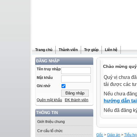
Trang chủ
Thành viên
Trợ giúp
Liên hệ
ĐĂNG NHẬP
Chào mừng quý 
Tên truy nhập
Quý vị chưa đă
Mật khẩu
tải được các tư
Ghi nhớ
Nếu chưa đăng
Quên mật khẩu
ĐK thành viên
hướng dẫn tại
Nếu đã đăng ký 
THÔNG TIN
Giới thiệu chung
Cơ cấu tổ chức
Gốc
>
Giáo án
>
Tiểu họ