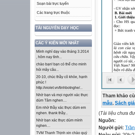
Soạn bài trực tuyến
Các trang trực thuộc
TÀI NGUYÊN DẠY HỌC
CÁC Ý KIẾN MỚI NHẤT
Mình nghỉ dạy vào tháng 3.2014
, hôm nay tình...
chào bạn! bạn có thể cho minh
hỏi mây câu...
20-10, chúc thầy cô khỏe, hạnh
phúc !
http://violet.vn/tinhbotnghe/...
Tham khảo cù
Nhờ bạn và mọi người xác thực
dùm Tâm nghen....
mẫu
,
Sách gi
Em nhờ thầy xác thực dùm em
(
Tài liệu chưa đ
nghen. thank thầy...
Nguồn:
Nhờ bạn xác thực dùm mình
nghen....
Người gửi:
Trầ
TVM Thanh Thịnh xin chào quý
Ngày gửi:
20h:2