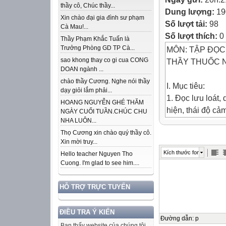
thầy cô, Chúc thầy...
Dung lượng:
19
Xin chào đại gia đình sư phạm
Số lượt tải:
98
Cà Mau!...
Số lượt thích:
0
Thầy Phạm Khắc Tuấn là
Trưởng Phòng GD TP Cà...
MÔN: TẬP ĐỌC
sao khong thay co gi cua CONG
THẦY THUỐC 
DOAN ngành ...
chào thầy Cương. Nghe nói thầy
I. Mục tiêu:
dạy giỏi lắm phải...
1. Đọc lưu loát,
HOANG NGUYỄN GHÉ THĂM
hiện, thái độ cả
NGÀY CUỐI TUẦN.CHÚC CHU
NHA LUÔN...
Thượng Lãn Ôn
Thọ Cương xin chào quý thầy cô.
2. Hiểu ý nghĩa 
Xin mời truy...
cách cao thượn
Kích thước font
Hello teacher Nguyen Tho
II. Đồ dùng dạy 
Cuong. I'm glad to see him....
- Tranh minh ho
- Bảng phụ viết 
HỖ TRỢ TRỰC TUYẾN
III. Các hoạt độ
HOẠT ĐỘNG D
ĐIỀU TRA Ý KIẾN
HOẠT ĐỘNG
Đường dẫn
:
p
Bạn thấy website của chúng tôi