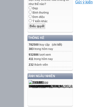
Gửi ý kiến

như thế nào?
 A. kiểm tra bà
Đẹp
Bình thường
- Yêu cầu 2 HS đ
Đơn điệu
+ Những chi tiết
Ý kiến khác
+ Nêu nội dung 
THỐNG KÊ
782500
truy cập (
chi tiết
)
- GV nhận xét gh
383
trong hôm nay
B. Bài mới
932886
lượt xem
411
trong hôm nay
1. Giới thiệu bài:
232
thành viên
- Cho HS quan sá
+ Bức tranh vẽ g
ẢNH NGẪU NHIÊN
Giáo viên kết lu
thuyền chài bị 
thầy thuốc này là
Việt Nam? Những 