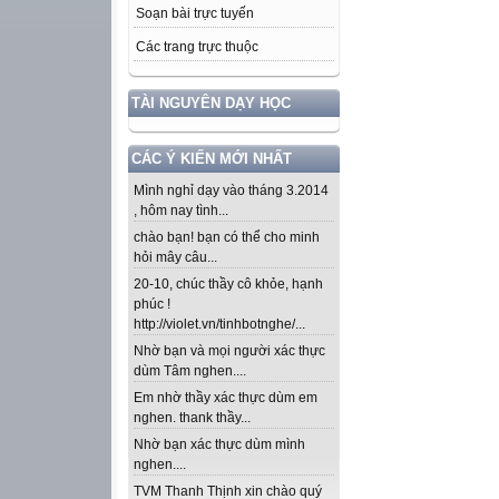
Soạn bài trực tuyến
Các trang trực thuộc
TÀI NGUYÊN DẠY HỌC
CÁC Ý KIẾN MỚI NHẤT
Mình nghỉ dạy vào tháng 3.2014
, hôm nay tình...
chào bạn! bạn có thể cho minh
hỏi mây câu...
20-10, chúc thầy cô khỏe, hạnh
phúc !
http://violet.vn/tinhbotnghe/...
Nhờ bạn và mọi người xác thực
dùm Tâm nghen....
Em nhờ thầy xác thực dùm em
nghen. thank thầy...
Nhờ bạn xác thực dùm mình
nghen....
TVM Thanh Thịnh xin chào quý