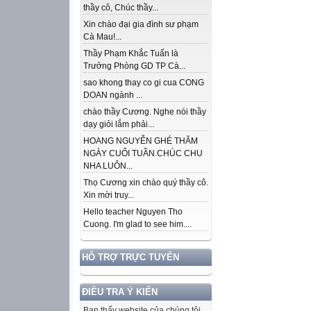
thầy cô, Chúc thầy...
Xin chào đại gia đình sư phạm
Cà Mau!...
Thầy Phạm Khắc Tuấn là
Trưởng Phòng GD TP Cà...
sao khong thay co gi cua CONG
DOAN ngành ...
chào thầy Cương. Nghe nói thầy
dạy giỏi lắm phải...
HOANG NGUYỄN GHÉ THĂM
NGÀY CUỐI TUẦN.CHÚC CHU
NHA LUÔN...
Thọ Cương xin chào quý thầy cô.
Xin mời truy...
Hello teacher Nguyen Tho
Cuong. I'm glad to see him....
HỖ TRỢ TRỰC TUYẾN
ĐIỀU TRA Ý KIẾN
Bạn thấy website của chúng tôi