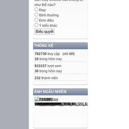
như thế nào?
Đẹp
Bình thường
Đơn điệu
Ý kiến khác
THỐNG KÊ
782730
truy cập (
chi tiết
)
16
trong hôm nay
933157
lượt xem
30
trong hôm nay
232
thành viên
ẢNH NGẪU NHIÊN