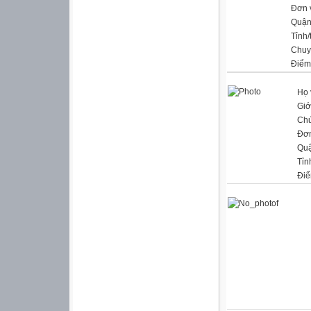
Đơn 
Quận
Tỉnh/
Chuy
Điểm
Họ 
Giớ
Chứ
Đơn
Qu
Tỉn
Điể