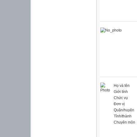
Họ và tên
Giới tính
Chức vụ
Đơn vị
Quận/huyện
Tỉnh/thành
Chuyên môn