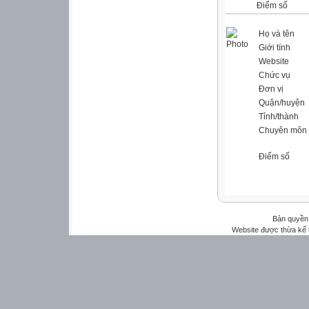
Điểm số
Họ và tên
Giới tính
Website
Chức vụ
Đơn vị
Quận/huyện
Tỉnh/thành
Chuyên môn
Điểm số
Bản quyền 
Website được thừa kế