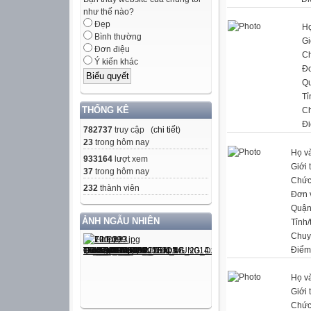
như thế nào?
Đẹp
Họ
Bình thường
Gi
Đơn điệu
C
Ý kiến khác
Đơ
Q
Tỉ
THỐNG KÊ
C
Đi
782737
truy cập (
chi tiết
)
23
trong hôm nay
Họ và
933164
lượt xem
Giới 
37
trong hôm nay
Chức
232
thành viên
Đơn 
Quận
ẢNH NGẪU NHIÊN
Tỉnh/
Chuy
Điểm
Họ và
Giới 
Chức