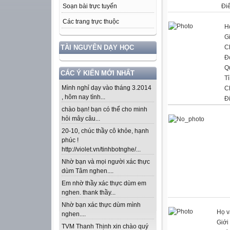
Đi
Soạn bài trực tuyến
Các trang trực thuộc
H
Gi
TÀI NGUYÊN DẠY HỌC
C
Đ
Q
CÁC Ý KIẾN MỚI NHẤT
T
Mình nghỉ dạy vào tháng 3.2014
C
, hôm nay tình...
Đ
chào bạn! bạn có thể cho minh
hỏi mây câu...
20-10, chúc thầy cô khỏe, hạnh
phúc !
http://violet.vn/tinhbotnghe/...
Nhờ bạn và mọi người xác thực
dùm Tâm nghen....
Em nhờ thầy xác thực dùm em
nghen. thank thầy...
Nhờ bạn xác thực dùm mình
Họ v
nghen....
Giới 
TVM Thanh Thịnh xin chào quý