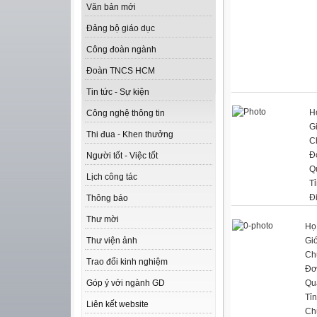
Văn bản mới
Đảng bộ giáo dục
Công đoàn ngành
Đoàn TNCS HCM
Tin tức - Sự kiện
H
Công nghệ thông tin
Gi
Thi đua - Khen thưởng
C
Đ
Người tốt - Việc tốt
Q
Lịch công tác
T
Đ
Thông báo
Thư mời
Họ
Giớ
Thư viện ảnh
Ch
Trao đổi kinh nghiệm
Đơ
Qu
Góp ý với ngành GD
Tỉ
Liên kết website
Ch