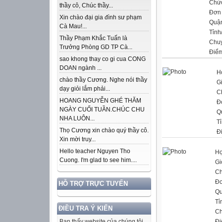
Chứ
thầy cô, Chúc thầy...
Đơn 
Xin chào đại gia đình sư phạm
Quậ
Cà Mau!...
Tỉnh
Thầy Phạm Khắc Tuấn là
Chu
Trưởng Phòng GD TP Cà...
Điểm
sao khong thay co gi cua CONG
DOAN ngành ...
H
chào thầy Cương. Nghe nói thầy
Gi
dạy giỏi lắm phải...
C
HOANG NGUYỄN GHÉ THĂM
Đ
NGÀY CUỐI TUẦN.CHÚC CHU
Q
NHA LUÔN...
T
Thọ Cương xin chào quý thầy cô.
Đ
Xin mời truy...
Hello teacher Nguyen Tho
Họ
Cuong. I'm glad to see him....
Gi
Ch
Đơ
HỖ TRỢ TRỰC TUYẾN
Qu
Tỉ
ĐIỀU TRA Ý KIẾN
Ch
Đi
Bạn thấy website của chúng tôi