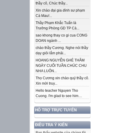
thầy cô, Chúc thầy...
Xin chào đại gia đình sư phạm
Cà Mau!...
Thầy Phạm Khắc Tuấn là
Trưởng Phòng GD TP Cà...
sao khong thay co gi cua CONG
DOAN ngành ...
chào thầy Cương. Nghe nói thầy
dạy giỏi lắm phải...
HOANG NGUYỄN GHÉ THĂM
NGÀY CUỐI TUẦN.CHÚC CHU
NHA LUÔN...
Thọ Cương xin chào quý thầy cô.
Xin mời truy...
Hello teacher Nguyen Tho
Cuong. I'm glad to see him....
HỖ TRỢ TRỰC TUYẾN
ĐIỀU TRA Ý KIẾN
Bạn thấy website của chúng tôi