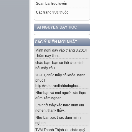
Soạn bài trực tuyến
Các trang trực thuộc
TÀI NGUYÊN DẠY HỌC
CÁC Ý KIẾN MỚI NHẤT
Mình nghỉ dạy vào tháng 3.2014
, hôm nay tình...
chào bạn! bạn có thể cho minh
hỏi mây câu...
20-10, chúc thầy cô khỏe, hạnh
phúc !
http://violet.vn/tinhbotnghe/...
Nhờ bạn và mọi người xác thực
dùm Tâm nghen....
Em nhờ thầy xác thực dùm em
nghen. thank thầy...
Nhờ bạn xác thực dùm mình
nghen....
TVM Thanh Thịnh xin chào quý