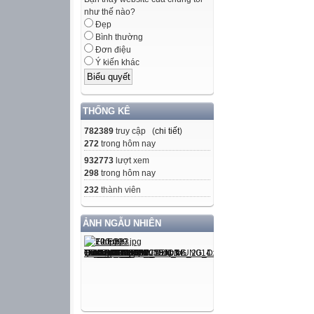
như thế nào?
Đẹp
Bình thường
Đơn điệu
Ý kiến khác
THỐNG KÊ
782389
truy cập (
chi tiết
)
272
trong hôm nay
932773
lượt xem
298
trong hôm nay
232
thành viên
ẢNH NGẪU NHIÊN