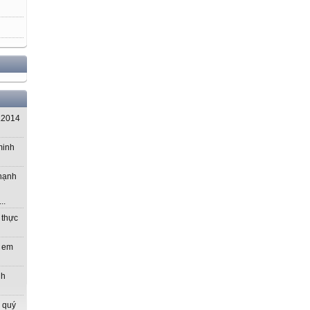
.2014
minh
 hạnh
..
 thực
m em
nh
 quý