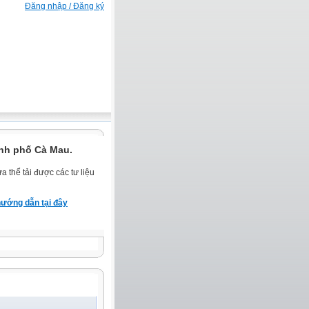
Đăng nhập / Đăng ký
nh phố Cà Mau.
 thể tải được các tư liệu
ướng dẫn tại đây