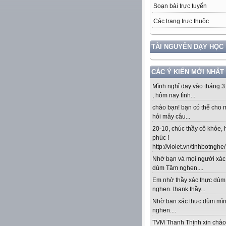
Soạn bài trực tuyến
Các trang trực thuộc
TÀI NGUYÊN DẠY HỌC
CÁC Ý KIẾN MỚI NHẤT
Mình nghỉ dạy vào tháng 3
, hôm nay tình...
chào bạn! bạn có thể cho 
hỏi mây câu...
20-10, chúc thầy cô khỏe,
phúc !
http://violet.vn/tinhbotnghe/.
Nhờ bạn và mọi người xác
dùm Tâm nghen....
Em nhờ thầy xác thực dù
nghen. thank thầy...
Nhờ bạn xác thực dùm mì
nghen....
TVM Thanh Thịnh xin chào