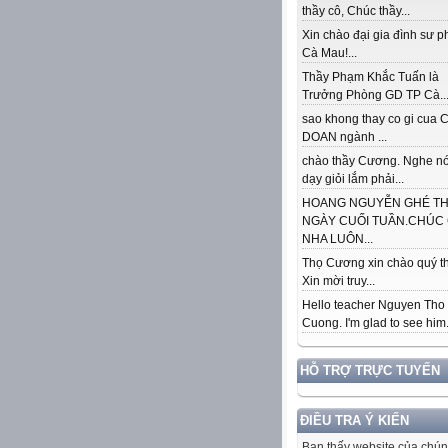
thầy cô, Chúc thầy...
Xin chào đại gia đình sư 
Cà Mau!...
Thầy Phạm Khắc Tuấn là
Trưởng Phòng GD TP Cà..
sao khong thay co gi cua
DOAN ngành ...
chào thầy Cương. Nghe nó
dạy giỏi lắm phải...
HOANG NGUYỄN GHÉ T
NGÀY CUỐI TUẦN.CHÚC
NHA LUÔN...
Thọ Cương xin chào quý th
Xin mời truy...
Hello teacher Nguyen Tho
Cuong. I'm glad to see him..
HỖ TRỢ TRỰC TUYẾN
ĐIỀU TRA Ý KIẾN
Bạn thấy website của chún