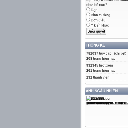
như thế nào?
Đẹp
Bình thường
Đơn điệu
Ý kiến khác
THỐNG KÊ
782037
truy cập (
chi tiết
)
208
trong hôm nay
932345
lượt xem
261
trong hôm nay
232
thành viên
ẢNH NGẪU NHIÊN