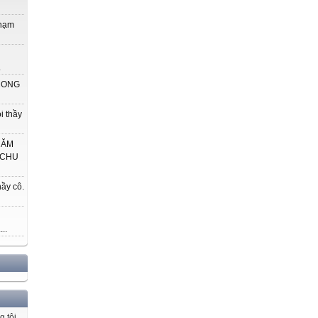
phạm
.
 CONG
i thầy
HĂM
 CHU
ầy cô.
..
g tôi