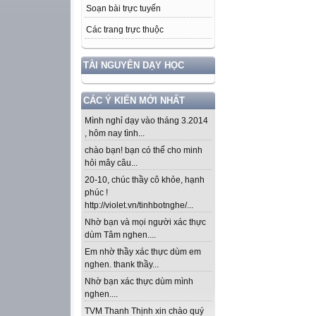
Soạn bài trực tuyến
Các trang trực thuộc
TÀI NGUYÊN DẠY HỌC
CÁC Ý KIẾN MỚI NHẤT
Mình nghỉ dạy vào tháng 3.2014
, hôm nay tình...
chào bạn! bạn có thể cho minh
hỏi mây câu...
20-10, chúc thầy cô khỏe, hạnh
phúc !
http://violet.vn/tinhbotnghe/...
Nhờ bạn và mọi người xác thực
dùm Tâm nghen....
Em nhờ thầy xác thực dùm em
nghen. thank thầy...
Nhờ bạn xác thực dùm mình
nghen....
TVM Thanh Thịnh xin chào quý