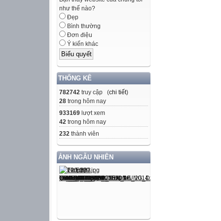
như thế nào?
Đẹp
Bình thường
Đơn điệu
Ý kiến khác
THỐNG KÊ
782742
truy cập (
chi tiết
)
28
trong hôm nay
933169
lượt xem
42
trong hôm nay
232
thành viên
ẢNH NGẪU NHIÊN