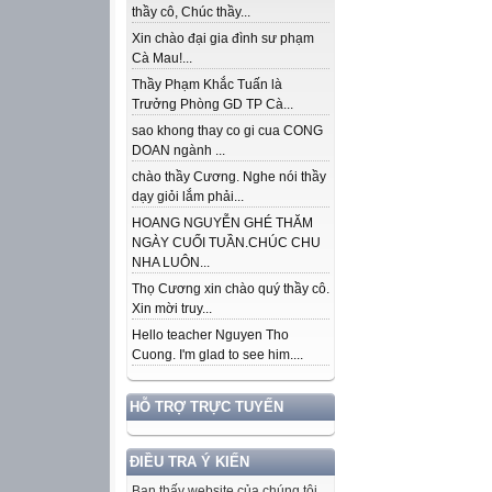
thầy cô, Chúc thầy...
Xin chào đại gia đình sư phạm
Cà Mau!...
Thầy Phạm Khắc Tuấn là
Trưởng Phòng GD TP Cà...
sao khong thay co gi cua CONG
DOAN ngành ...
chào thầy Cương. Nghe nói thầy
dạy giỏi lắm phải...
HOANG NGUYỄN GHÉ THĂM
NGÀY CUỐI TUẦN.CHÚC CHU
NHA LUÔN...
Thọ Cương xin chào quý thầy cô.
Xin mời truy...
Hello teacher Nguyen Tho
Cuong. I'm glad to see him....
HỖ TRỢ TRỰC TUYẾN
ĐIỀU TRA Ý KIẾN
Bạn thấy website của chúng tôi