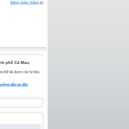
Đăng nhập / Đăng ký
nh phố Cà Mau.
 thể tải được các tư liệu
ướng dẫn tại đây