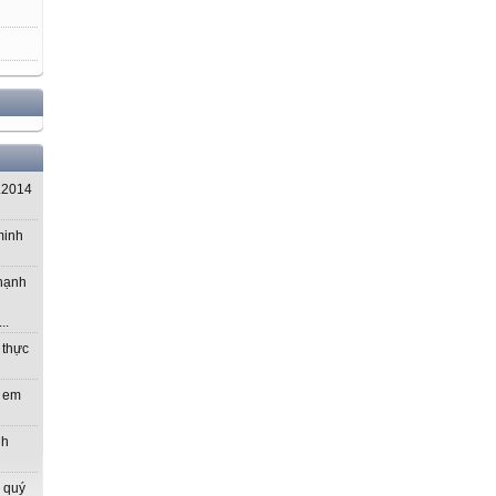
.2014
minh
 hạnh
..
 thực
m em
nh
 quý