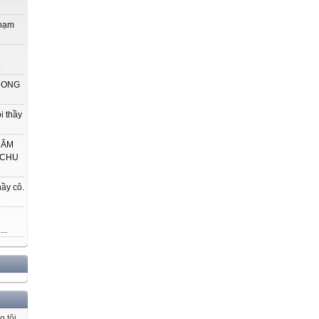
phạm
.
 CONG
i thầy
HĂM
 CHU
ầy cô.
..
g tôi