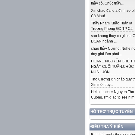
thầy cô, Chúc thầy...
Xin chào đại gia đình sư 
Cà Mau!...
Thầy Phạm Khắc Tuấn là
Trưởng Phòng GD TP Cà..
sao khong thay co gi cua
DOAN ngành ...
chào thầy Cương. Nghe nó
dạy giỏi lắm phải...
HOANG NGUYỄN GHÉ T
NGÀY CUỐI TUẦN.CHÚC
NHA LUÔN...
Thọ Cương xin chào quý th
Xin mời truy...
Hello teacher Nguyen Tho
Cuong. I'm glad to see him..
HỖ TRỢ TRỰC TUYẾN
ĐIỀU TRA Ý KIẾN
Bạn thấy website của chún