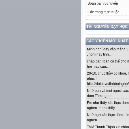
Soạn bài trực tuyến
Các trang trực thuộc
TÀI NGUYÊN DẠY HỌC
CÁC Ý KIẾN MỚI NHẤT
Mình nghỉ dạy vào tháng 3
, hôm nay tình...
chào bạn! bạn có thể cho 
hỏi mây câu...
20-10, chúc thầy cô khỏe,
phúc !
http://violet.vn/tinhbotnghe/.
Nhờ bạn và mọi người xác
dùm Tâm nghen....
Em nhờ thầy xác thực dù
nghen. thank thầy...
Nhờ bạn xác thực dùm mì
nghen....
TVM Thanh Thịnh xin chào