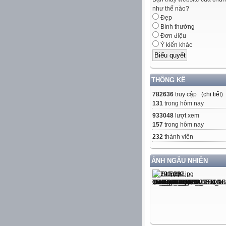
như thế nào?
Đẹp
Bình thường
Đơn điệu
Ý kiến khác
THỐNG KÊ
782636
truy cập (
chi tiết
)
131
trong hôm nay
933048
lượt xem
157
trong hôm nay
232
thành viên
ẢNH NGẪU NHIÊN