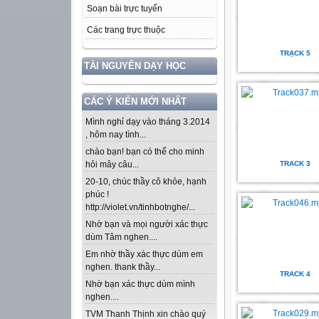
Soạn bài trực tuyến
Các trang trực thuộc
TRẠCK 5
TÀI NGUYÊN DẠY HỌC
CÁC Ý KIẾN MỚI NHẤT
Mình nghỉ dạy vào tháng 3.2014
, hôm nay tình...
chào bạn! bạn có thể cho minh
TRACK 3
hỏi mây câu...
20-10, chúc thầy cô khỏe, hạnh
phúc !
http://violet.vn/tinhbotnghe/...
Nhờ bạn và mọi người xác thực
dùm Tâm nghen....
Em nhờ thầy xác thực dùm em
nghen. thank thầy...
TRACK 4
Nhờ bạn xác thực dùm mình
nghen....
TVM Thanh Thịnh xin chào quý