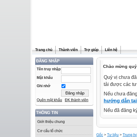
Trang chủ
Thành viên
Trợ giúp
Liên hệ
ĐĂNG NHẬP
Chào mừng quý 
Tên truy nhập
Quý vị chưa đă
Mật khẩu
tải được các tư
Ghi nhớ
Nếu chưa đăng
Quên mật khẩu
ĐK thành viên
hướng dẫn tại
Nếu đã đăng ký 
THÔNG TIN
Giới thiệu chung
Cơ cấu tổ chức
Gốc
>
Tư liệu
>
Trung h