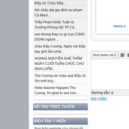
thầy cô, Chúc thầy...
Xin chào đại gia đình sư phạm
Cà Mau!...
Thầy Phạm Khắc Tuấn là
TRACK 2
Trưởng Phòng GD TP Cà...
sao khong thay co gi cua CONG
DOAN ngành ...
chào thầy Cương. Nghe nói thầy
dạy giỏi lắm phải...
Kích thước font
HOANG NGUYỄN GHÉ THĂM
NGÀY CUỐI TUẦN.CHÚC CHU
NHA LUÔN...
Thọ Cương xin chào quý thầy cô.
Xin mời truy...
Hello teacher Nguyen Tho
Đường dẫn
:
p
Cuong. I'm glad to see him....
Gửi ý kiến
HỖ TRỢ TRỰC TUYẾN
ĐIỀU TRA Ý KIẾN
Bạn thấy website của chúng tôi