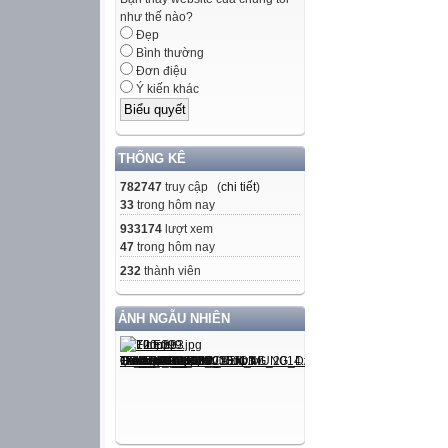
như thế nào?
Đẹp
Bình thường
Đơn điệu
Ý kiến khác
THỐNG KÊ
782747
truy cập (
chi tiết
)
33
trong hôm nay
933174
lượt xem
47
trong hôm nay
232
thành viên
ẢNH NGẪU NHIÊN