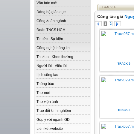
Văn bản mới
TRACK 4
Đảng bộ giáo dục
Cùng tác giả
Nguy
Công đoàn ngành
1
2
Đoàn TNCS HCM
Tin tức - Sự kiện
Công nghệ thông tin
Thi đua - Khen thưởng
TRẠCK 5
Người tốt - Việc tốt
Lịch công tác
Thông báo
Thư mời
Thư viện ảnh
TRACK 2
Trao đổi kinh nghiệm
Góp ý với ngành GD
Liên kết website